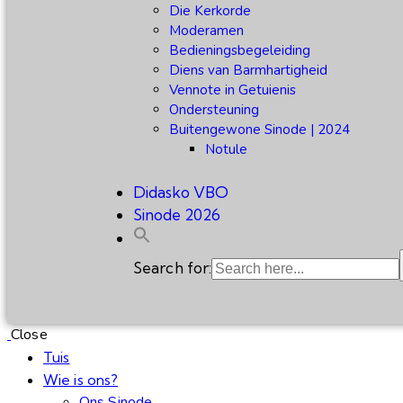
Die Kerkorde
Moderamen
Bedieningsbegeleiding
Diens van Barmhartigheid
Vennote in Getuienis
Ondersteuning
Buitengewone Sinode | 2024
Notule
Didasko VBO
Sinode 2026
Search for:
Close
Tuis
Wie is ons?
Ons Sinode