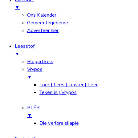
▼
Ons Kalender
Gemeentegebeure
Adverteer hier
Leesstof
▼
Blogartikels
Vrypos
▼
Loer | Lees | Luister | Leer
Teken in | Vrypos
BLÊR
▼
Die verlore skapie