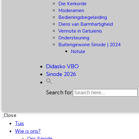
Die Kerkorde
Moderamen
Bedieningsbegeleiding
Diens van Barmhartigheid
Vennote in Getuienis
Ondersteuning
Buitengewone Sinode | 2024
Notule
Didasko VBO
Sinode 2026
Search for:
Close
Tuis
Wie is ons?
Ons Sinode