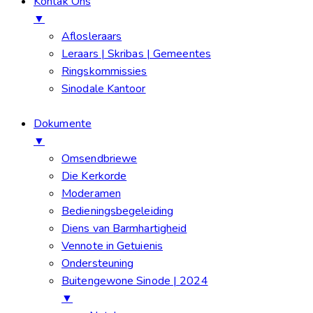
Kontak Ons
▼
Aflosleraars
Leraars | Skribas | Gemeentes
Ringskommissies
Sinodale Kantoor
Dokumente
▼
Omsendbriewe
Die Kerkorde
Moderamen
Bedieningsbegeleiding
Diens van Barmhartigheid
Vennote in Getuienis
Ondersteuning
Buitengewone Sinode | 2024
▼