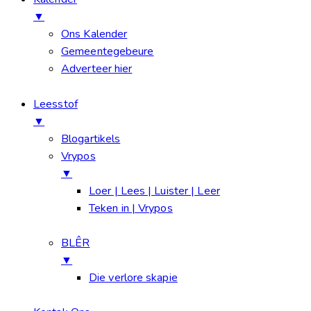
▼
Ons Kalender
Gemeentegebeure
Adverteer hier
Leesstof
▼
Blogartikels
Vrypos
▼
Loer | Lees | Luister | Leer
Teken in | Vrypos
BLÊR
▼
Die verlore skapie