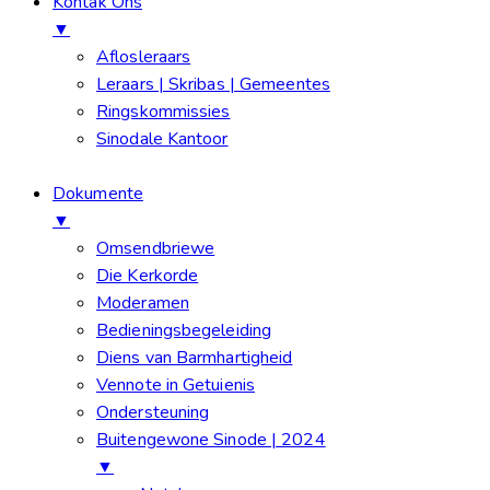
Kontak Ons
▼
Aflosleraars
Leraars | Skribas | Gemeentes
Ringskommissies
Sinodale Kantoor
Dokumente
▼
Omsendbriewe
Die Kerkorde
Moderamen
Bedieningsbegeleiding
Diens van Barmhartigheid
Vennote in Getuienis
Ondersteuning
Buitengewone Sinode | 2024
▼