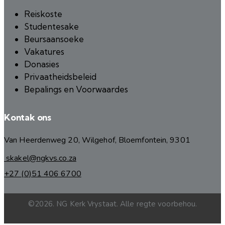
Reiskoste
Studentesake
Beursaansoeke
Vakatures
Donasies
Privaatheidsbeleid
Bepalings en Voorwaardes
Kontak ons
Van Heerdenweg 20, Wilgehof, Bloemfontein, 9301
skakel@ngkvs.co.za
+27 (0)51 406 6700
©2026. NG Kerk Vrystaat. Alle regte voorbehou.