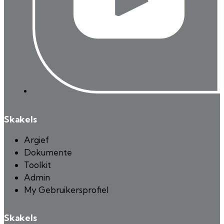
Skakels
Argief
Dokumente
Toolkit
Admin
My Gebruikersprofiel
Skakels