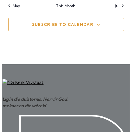
May
This Month
Jul
SUBSCRIBE TO CALENDAR
Lig in die duisternis, hier vir God,
mekaar en die wêreld