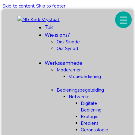
Skip to content
Skip to footer
Tuis
Wie is ons?
Ons Sinode
Our Synod
Werksaamhede
Moderamen
Vrouebediening
Bedieningsbegeleiding
Netwerke
Digitale
Bediening
Ekologie
Erediens
Gerontologie