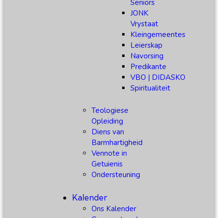
Seniors
JONK
Vrystaat
Kleingemeentes
Leierskap
Navorsing
Predikante
VBO | DIDASKO
Spiritualiteit
Teologiese
Opleiding
Diens van
Barmhartigheid
Vennote in
Getuienis
Ondersteuning
Kalender
Ons Kalender