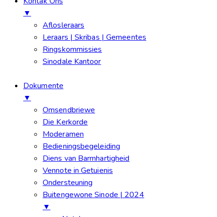
Kontak Ons
▼
Aflosleraars
Leraars | Skribas | Gemeentes
Ringskommissies
Sinodale Kantoor
Dokumente
▼
Omsendbriewe
Die Kerkorde
Moderamen
Bedieningsbegeleiding
Diens van Barmhartigheid
Vennote in Getuienis
Ondersteuning
Buitengewone Sinode | 2024
▼