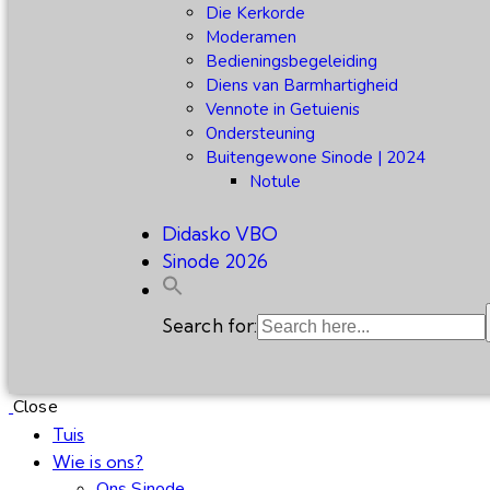
Die Kerkorde
Moderamen
Bedieningsbegeleiding
Diens van Barmhartigheid
Vennote in Getuienis
Ondersteuning
Buitengewone Sinode | 2024
Notule
Didasko VBO
Sinode 2026
Search for:
Close
Tuis
Wie is ons?
Ons Sinode