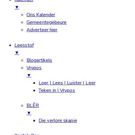
▼
Ons Kalender
Gemeentegebeure
Adverteer hier
Leesstof
▼
Blogartikels
Vrypos
▼
Loer | Lees | Luister | Leer
Teken in | Vrypos
BLÊR
▼
Die verlore skapie