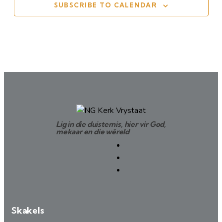
SUBSCRIBE TO CALENDAR
Lig in die duisternis, hier vir God,
mekaar en die wêreld
Skakels