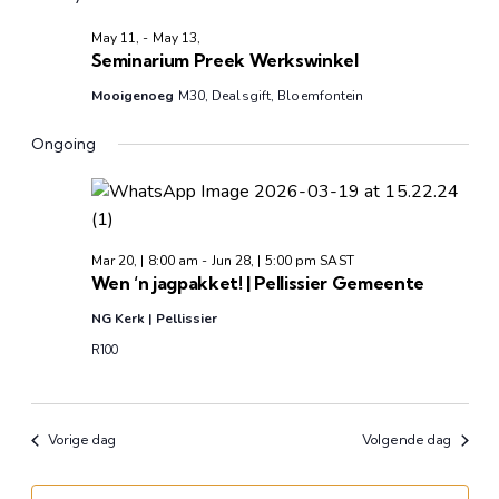
Sear
datum.
Na
May 11,
-
May 13,
and
Seminarium Preek Werkswinkel
View
Mooigenoeg
M30, Dealsgift, Bloemfontein
Ongoing
Navi
Mar 20, | 8:00 am
-
Jun 28, | 5:00 pm
SAST
Wen ‘n jagpakket! | Pellissier Gemeente
NG Kerk | Pellissier
R100
Vorige dag
Volgende dag