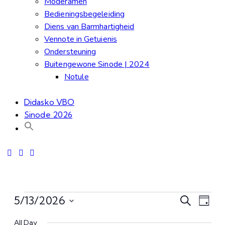
Moderamen
Bedieningsbegeleiding
Diens van Barmhartigheid
Vennote in Getuienis
Ondersteuning
Buitengewone Sinode | 2024
Notule
Didasko VBO
Sinode 2026
Even
Ev
5/13/2026
Search
Day
Kies
Vi
All Day