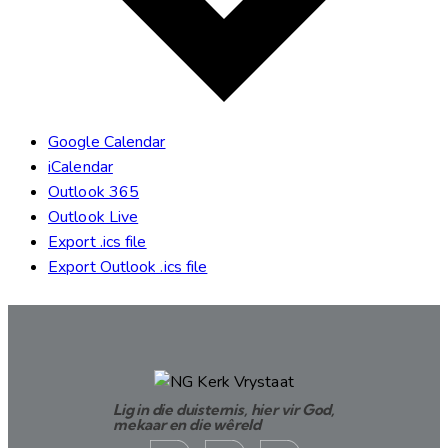
Google Calendar
iCalendar
Outlook 365
Outlook Live
Export .ics file
Export Outlook .ics file
Lig in die duisternis, hier vir God,
mekaar en die wêreld