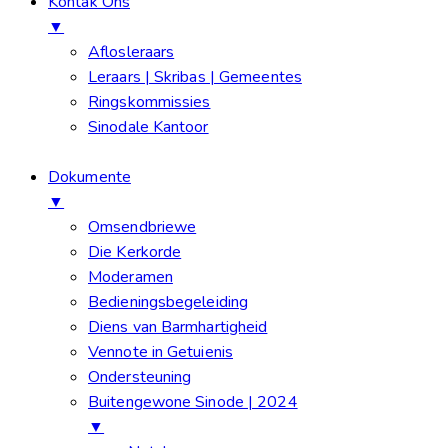
Kontak Ons
▼
Aflosleraars
Leraars | Skribas | Gemeentes
Ringskommissies
Sinodale Kantoor
Dokumente
▼
Omsendbriewe
Die Kerkorde
Moderamen
Bedieningsbegeleiding
Diens van Barmhartigheid
Vennote in Getuienis
Ondersteuning
Buitengewone Sinode | 2024
▼