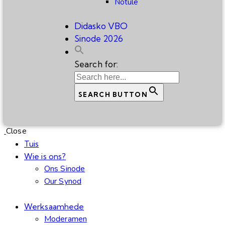
Notule
Didasko VBO
Sinode 2026
Search for:
SEARCH BUTTON
Close
Tuis
Wie is ons?
Ons Sinode
Our Synod
Werksaamhede
Moderamen