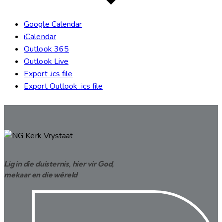
Google Calendar
iCalendar
Outlook 365
Outlook Live
Export .ics file
Export Outlook .ics file
Lig in die duisternis, hier vir God,
mekaar en die wêreld