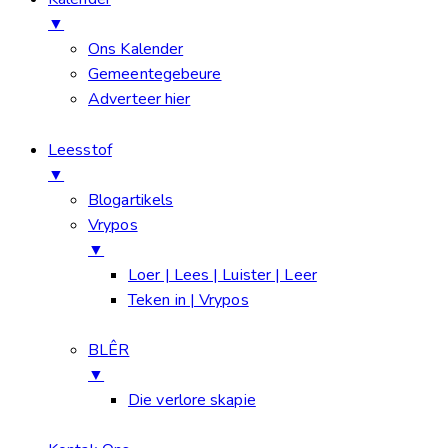
▼
Ons Kalender
Gemeentegebeure
Adverteer hier
Leesstof
▼
Blogartikels
Vrypos
▼
Loer | Lees | Luister | Leer
Teken in | Vrypos
BLÊR
▼
Die verlore skapie