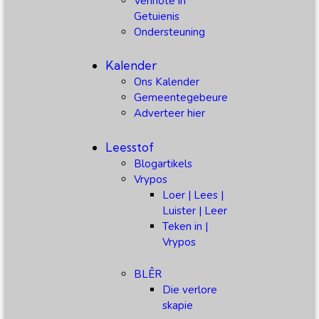
Vennote in
Getuienis
Ondersteuning
Kalender
Ons Kalender
Gemeentegebeure
Adverteer hier
Leesstof
Blogartikels
Vrypos
Loer | Lees |
Luister | Leer
Teken in |
Vrypos
BLÊR
Die verlore
skapie