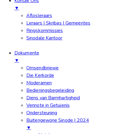
Kontak Ons
▼
Aflosleraars
Leraars | Skribas | Gemeentes
Ringskommissies
Sinodale Kantoor
Dokumente
▼
Omsendbriewe
Die Kerkorde
Moderamen
Bedieningsbegeleiding
Diens van Barmhartigheid
Vennote in Getuienis
Ondersteuning
Buitengewone Sinode | 2024
▼