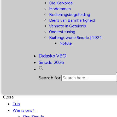
Die Kerkorde
Moderamen
Bedieningsbegeleiding
Diens van Barmhartigheid
Vennote in Getuienis
Ondersteuning
Buitengewone Sinode | 2024
Notule
Didasko VBO
Sinode 2026
Search for:
Close
Tuis
Wie is ons?
Ons Sinode