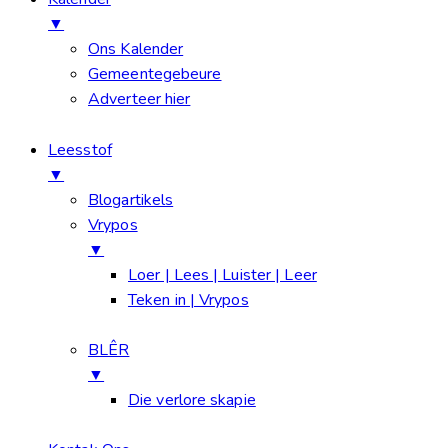
▼
Ons Kalender
Gemeentegebeure
Adverteer hier
Leesstof
▼
Blogartikels
Vrypos
▼
Loer | Lees | Luister | Leer
Teken in | Vrypos
BLÊR
▼
Die verlore skapie