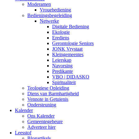
Moderamen
Vrouebediening
Bedieningsbegeleiding
Netwerke
Digitale Bediening
Ekologie
Erediens
Gerontologie Seniors
JONK Vrystaat
Kleingemeentes
Leierskap
Navorsing
Predikante
VBO | DIDASKO
Spiritualiteit
Teologiese Opleiding
Diens van Barmhartigheid
Vennote in Getuienis
Ondersteuning
Kalender
Ons Kalender
Gemeentegebeure
Adverteer hier
Leesstof
Blogartikels