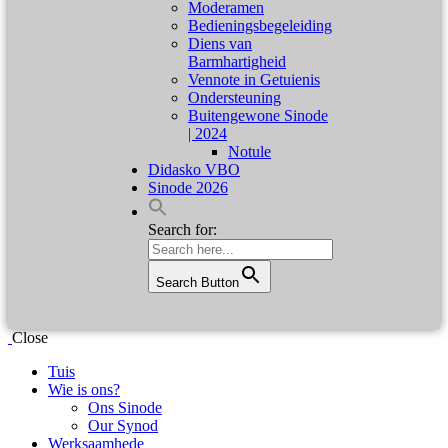
Moderamen
Bedieningsbegeleiding
Diens van
Barmhartigheid
Vennote in Getuienis
Ondersteuning
Buitengewone Sinode
| 2024
Notule
Didasko VBO
Sinode 2026
Search for:
Search Button
Close
Tuis
Wie is ons?
Ons Sinode
Our Synod
Werksaamhede