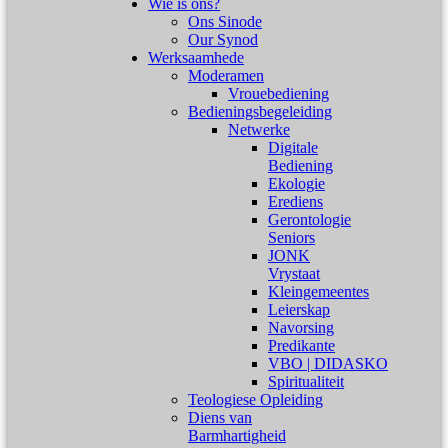
Wie is ons?
Ons Sinode
Our Synod
Werksaamhede
Moderamen
Vrouebediening
Bedieningsbegeleiding
Netwerke
Digitale
Bediening
Ekologie
Erediens
Gerontologie
Seniors
JONK
Vrystaat
Kleingemeentes
Leierskap
Navorsing
Predikante
VBO | DIDASKO
Spiritualiteit
Teologiese Opleiding
Diens van
Barmhartigheid