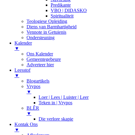
Predikante
VBO | DIDASKO
Spiritualiteit
Teologiese Opleiding
Diens van Barmhartigheid
Vennote in Getuienis
Ondersteuning
Kalender
▼
Ons Kalender
Gemeentegebeure
Adverteer hier
Leesstof
▼
Blogartikels
Vrypos
▼
Loer | Lees | Luister | Leer
Teken in | Vrypos
BLÊR
▼
Die verlore skapie
Kontak Ons
▼