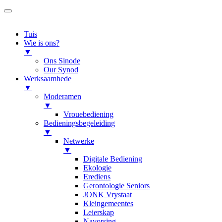
Tuis
Wie is ons?
▼
Ons Sinode
Our Synod
Werksaamhede
▼
Moderamen
▼
Vrouebediening
Bedieningsbegeleiding
▼
Netwerke
▼
Digitale Bediening
Ekologie
Erediens
Gerontologie Seniors
JONK Vrystaat
Kleingemeentes
Leierskap
Navorsing