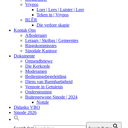
Vrypos
Loer | Lees | Luister | Leer
Teken in | Vrypos
BLÊR
Die verlore skapie
Kontak Ons
Aflosleraars
Leraars | Skribas | Gemeentes
Ringskommissies
Sinodale Kantoor
Dokumente
Omsendbriewe
Die Kerkorde
Moderamen
Bedieningsbegeleiding
Diens van Barmhartigheid
Vennote in Getuienis
Ondersteuning
Buitengewone Sinode | 2024
Notule
Didasko VBO
Sinode 2026