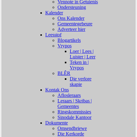
Vennote in Getuienis
Ondersteuning
Kalender
Ons Kalender
Gemeentegebeure
Adverteer hier
Leesstof
Blogartikels
Vrypos
Loer | Lees |
Luister | Leer
Teken in |
Vrypos
BLÊR
Die verlore
skapie
Kontak Ons
Aflosleraars
Leraars | Skribas |
Gemeentes
Ringskommissies
Sinodale Kantoor
Dokumente
Omsendbriewe
Die Kerkorde