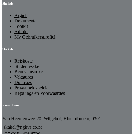
Skakels
Argief
Dokumente
Toolkit
Admin
My Gebruikersprofiel
Skakels
Reiskoste
Studentesake
Beursaansoeke
Vakatures
Donasies
Privaatheidsbeleid
Bepalings en Voorwaardes
Kontak ons
Van Heerdenweg 20, Wilgehof, Bloemfontein, 9301
skakel@ngkvs.co.za
+27 (0)51 406 6700