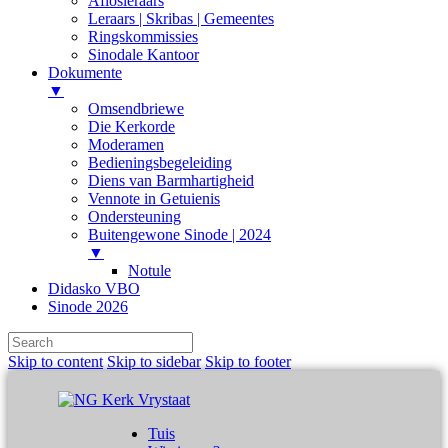
Aflosleraars
Leraars | Skribas | Gemeentes
Ringskommissies
Sinodale Kantoor
Dokumente
▼
Omsendbriewe
Die Kerkorde
Moderamen
Bedieningsbegeleiding
Diens van Barmhartigheid
Vennote in Getuienis
Ondersteuning
Buitengewone Sinode | 2024
▼
Notule
Didasko VBO
Sinode 2026
Skip to content
Skip to sidebar
Skip to footer
Tuis