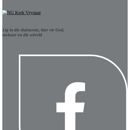
Lig in die duisternis, hier vir God,
mekaar en die wêreld