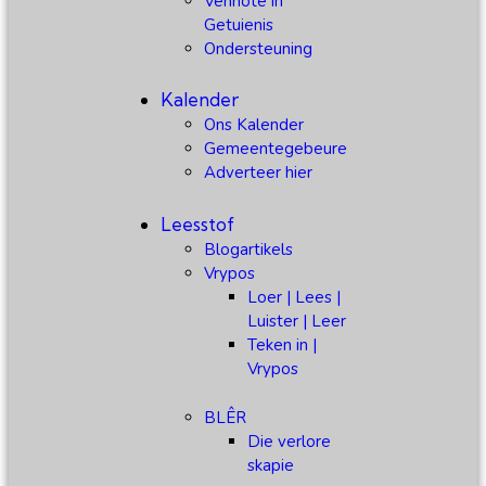
Vennote in
Getuienis
Ondersteuning
Kalender
Ons Kalender
Gemeentegebeure
Adverteer hier
Leesstof
Blogartikels
Vrypos
Loer | Lees |
Luister | Leer
Teken in |
Vrypos
BLÊR
Die verlore
skapie