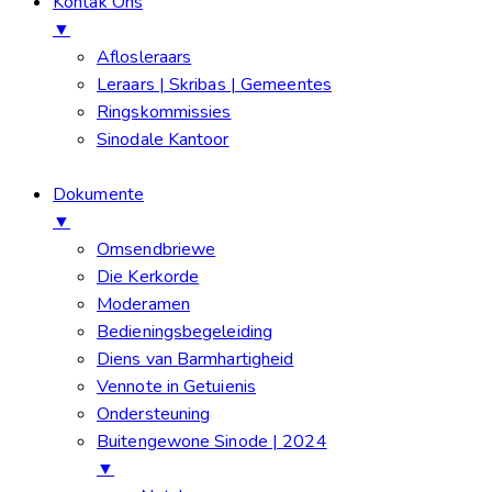
Kontak Ons
▼
Aflosleraars
Leraars | Skribas | Gemeentes
Ringskommissies
Sinodale Kantoor
Dokumente
▼
Omsendbriewe
Die Kerkorde
Moderamen
Bedieningsbegeleiding
Diens van Barmhartigheid
Vennote in Getuienis
Ondersteuning
Buitengewone Sinode | 2024
▼