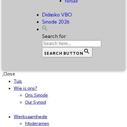
Notule
Didasko VBO
Sinode 2026
Search for:
SEARCH BUTTON
Close
Tuis
Wie is ons?
Ons Sinode
Our Synod
Werksaamhede
Moderamen