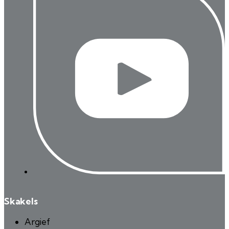
Skakels
Argief