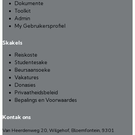
Dokumente
Toolkit
Admin
My Gebruikersprofiel
Skakels
Reiskoste
Studentesake
Beursaansoeke
Vakatures
Donasies
Privaatheidsbeleid
Bepalings en Voorwaardes
Kontak ons
Van Heerdenweg 20, Wilgehof, Bloemfontein, 9301