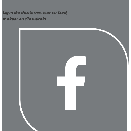
Lig in die duisternis, hier vir God,
mekaar en die wêreld