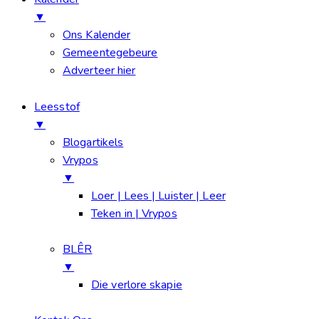
▼
Ons Kalender
Gemeentegebeure
Adverteer hier
Leesstof
▼
Blogartikels
Vrypos
▼
Loer | Lees | Luister | Leer
Teken in | Vrypos
BLÊR
▼
Die verlore skapie