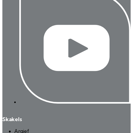
Skakels
Argief