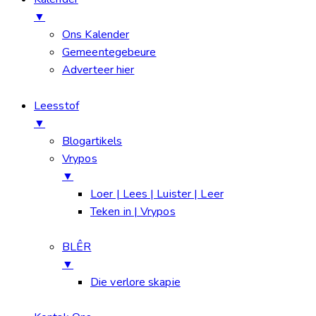
▼
Ons Kalender
Gemeentegebeure
Adverteer hier
Leesstof
▼
Blogartikels
Vrypos
▼
Loer | Lees | Luister | Leer
Teken in | Vrypos
BLÊR
▼
Die verlore skapie