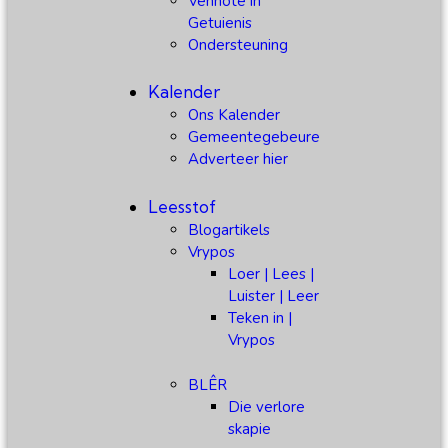
Vennote in
Getuienis
Ondersteuning
Kalender
Ons Kalender
Gemeentegebeure
Adverteer hier
Leesstof
Blogartikels
Vrypos
Loer | Lees |
Luister | Leer
Teken in |
Vrypos
BLÊR
Die verlore
skapie