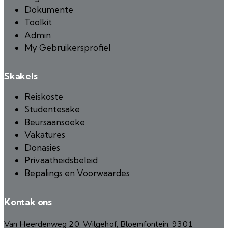
Dokumente
Toolkit
Admin
My Gebruikersprofiel
Skakels
Reiskoste
Studentesake
Beursaansoeke
Vakatures
Donasies
Privaatheidsbeleid
Bepalings en Voorwaardes
Kontak ons
Van Heerdenweg 20, Wilgehof, Bloemfontein, 9301