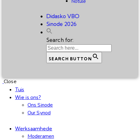
Notule
Didasko VBO
Sinode 2026
Search for:
SEARCH BUTTON
Close
Tuis
Wie is ons?
Ons Sinode
Our Synod
Werksaamhede
Moderamen