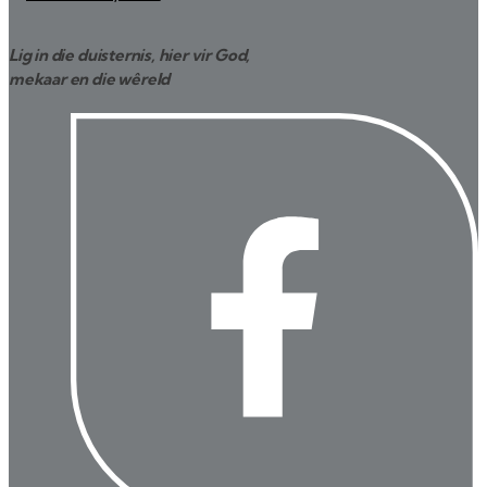
Lig in die duisternis, hier vir God,
mekaar en die wêreld