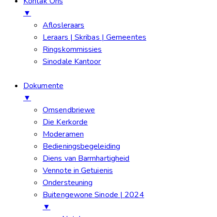
Kontak Ons
▼
Aflosleraars
Leraars | Skribas | Gemeentes
Ringskommissies
Sinodale Kantoor
Dokumente
▼
Omsendbriewe
Die Kerkorde
Moderamen
Bedieningsbegeleiding
Diens van Barmhartigheid
Vennote in Getuienis
Ondersteuning
Buitengewone Sinode | 2024
▼