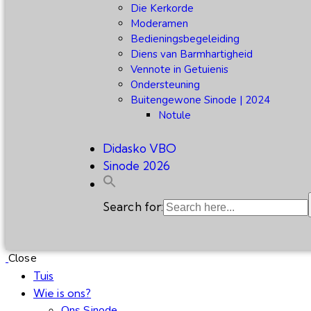
Die Kerkorde
Moderamen
Bedieningsbegeleiding
Diens van Barmhartigheid
Vennote in Getuienis
Ondersteuning
Buitengewone Sinode | 2024
Notule
Didasko VBO
Sinode 2026
Search for:
Close
Tuis
Wie is ons?
Ons Sinode