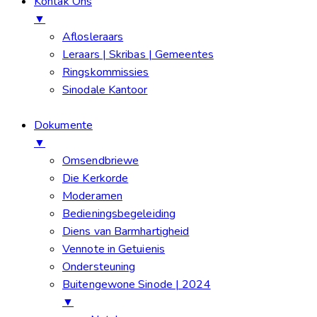
Kontak Ons
▼
Aflosleraars
Leraars | Skribas | Gemeentes
Ringskommissies
Sinodale Kantoor
Dokumente
▼
Omsendbriewe
Die Kerkorde
Moderamen
Bedieningsbegeleiding
Diens van Barmhartigheid
Vennote in Getuienis
Ondersteuning
Buitengewone Sinode | 2024
▼