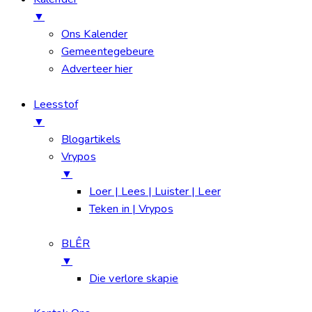
▼
Ons Kalender
Gemeentegebeure
Adverteer hier
Leesstof
▼
Blogartikels
Vrypos
▼
Loer | Lees | Luister | Leer
Teken in | Vrypos
BLÊR
▼
Die verlore skapie