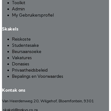
Toolkit
Admin
My Gebruikersprofiel
Skakels
Reiskoste
Studentesake
Beursaansoeke
Vakatures
Donasies
Privaatheidsbeleid
Bepalings en Voorwaardes
Kontak ons
Van Heerdenweg 20, Wilgehof, Bloemfontein, 9301
skakel@ngkvs.co.za