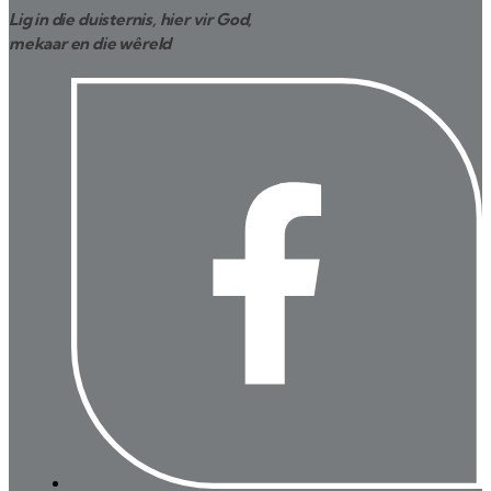
Lig in die duisternis, hier vir God,
mekaar en die wêreld