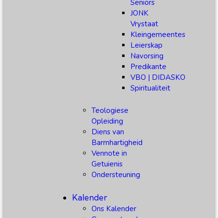
Seniors
JONK
Vrystaat
Kleingemeentes
Leierskap
Navorsing
Predikante
VBO | DIDASKO
Spiritualiteit
Teologiese
Opleiding
Diens van
Barmhartigheid
Vennote in
Getuienis
Ondersteuning
Kalender
Ons Kalender