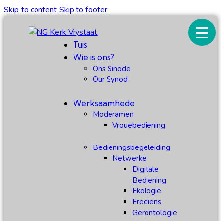
Skip to content
Skip to footer
Tuis
Wie is ons?
Ons Sinode
Our Synod
Werksaamhede
Moderamen
Vrouebediening
Bedieningsbegeleiding
Netwerke
Digitale
Bediening
Ekologie
Erediens
Gerontologie