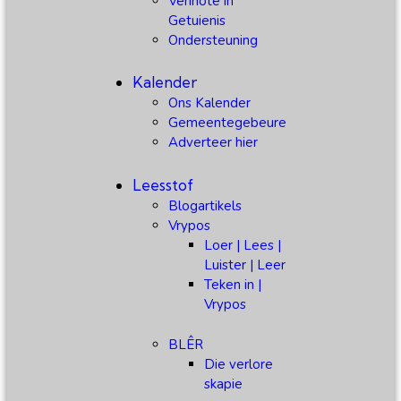
Vennote in
Getuienis
Ondersteuning
Kalender
Ons Kalender
Gemeentegebeure
Adverteer hier
Leesstof
Blogartikels
Vrypos
Loer | Lees |
Luister | Leer
Teken in |
Vrypos
BLÊR
Die verlore
skapie