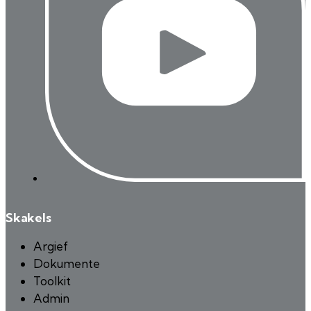
Skakels
Argief
Dokumente
Toolkit
Admin