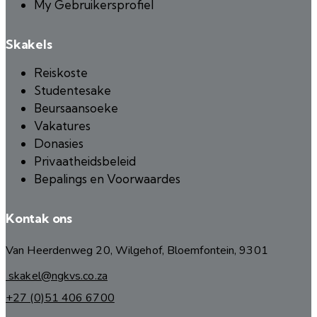
My Gebruikersprofiel
Skakels
Reiskoste
Studentesake
Beursaansoeke
Vakatures
Donasies
Privaatheidsbeleid
Bepalings en Voorwaardes
Kontak ons
Van Heerdenweg 20, Wilgehof, Bloemfontein, 9301
skakel@ngkvs.co.za
+27 (0)51 406 6700