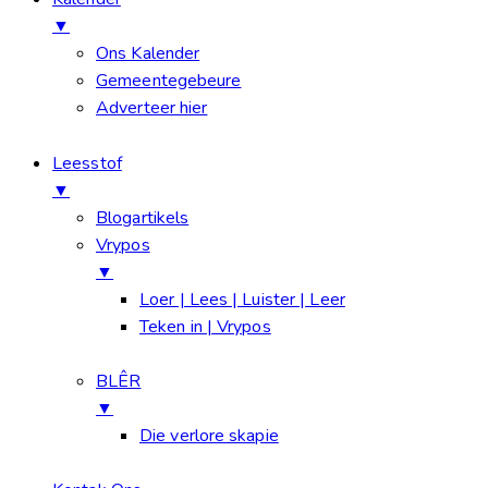
▼
Ons Kalender
Gemeentegebeure
Adverteer hier
Leesstof
▼
Blogartikels
Vrypos
▼
Loer | Lees | Luister | Leer
Teken in | Vrypos
BLÊR
▼
Die verlore skapie