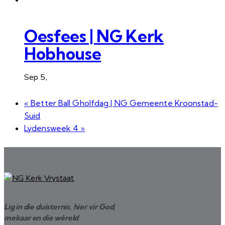
Oesfees | NG Kerk
Hobhouse
Sep 5,
«
Better Ball Gholfdag | NG Gemeente Kroonstad-
Suid
Lydensweek 4
»
Lig in die duisternis, hier vir God,
mekaar en die wêreld