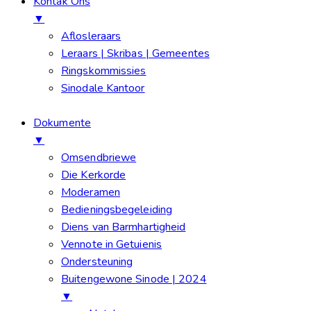
Kontak Ons
▼
Aflosleraars
Leraars | Skribas | Gemeentes
Ringskommissies
Sinodale Kantoor
Dokumente
▼
Omsendbriewe
Die Kerkorde
Moderamen
Bedieningsbegeleiding
Diens van Barmhartigheid
Vennote in Getuienis
Ondersteuning
Buitengewone Sinode | 2024
▼