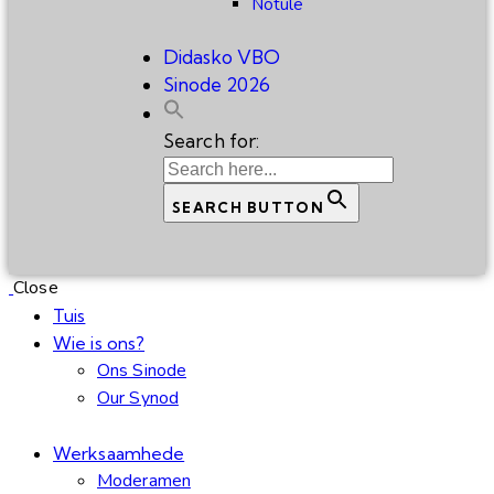
Notule
Didasko VBO
Sinode 2026
Search for:
SEARCH BUTTON
Close
Tuis
Wie is ons?
Ons Sinode
Our Synod
Werksaamhede
Moderamen