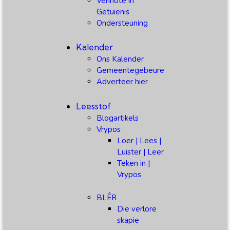
Vennote in
Getuienis
Ondersteuning
Kalender
Ons Kalender
Gemeentegebeure
Adverteer hier
Leesstof
Blogartikels
Vrypos
Loer | Lees |
Luister | Leer
Teken in |
Vrypos
BLÊR
Die verlore
skapie