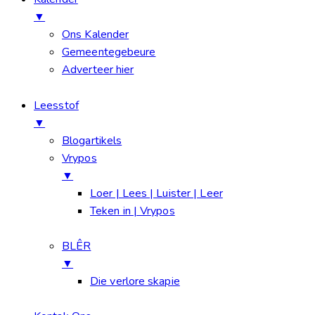
▼
Ons Kalender
Gemeentegebeure
Adverteer hier
Leesstof
▼
Blogartikels
Vrypos
▼
Loer | Lees | Luister | Leer
Teken in | Vrypos
BLÊR
▼
Die verlore skapie