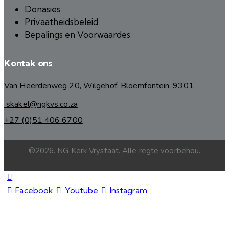
Donasies
Privaatheidsbeleid
Bepalings en Voorwaardes
Kontak ons
Van Heerdenweg 20, Wilgehof, Bloemfontein, 9301
skakel@ngkvs.co.za
+27 (0)51 406 6700
©2026. NG Kerk Vrystaat. Alle regte voorbehou.
Facebook
Youtube
Instagram