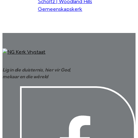
Scholtz | Woodland Hills
Gemeenskapskerk
Lig in die duisternis, hier vir God,
mekaar en die wêreld