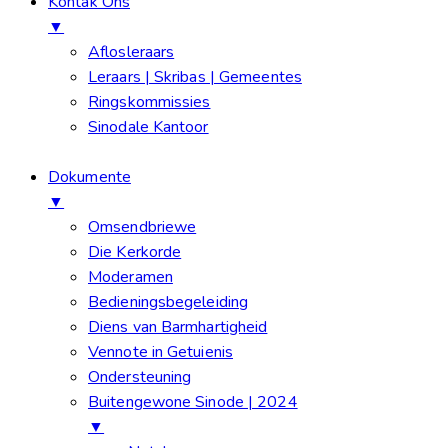
Kontak Ons
▼
Aflosleraars
Leraars | Skribas | Gemeentes
Ringskommissies
Sinodale Kantoor
Dokumente
▼
Omsendbriewe
Die Kerkorde
Moderamen
Bedieningsbegeleiding
Diens van Barmhartigheid
Vennote in Getuienis
Ondersteuning
Buitengewone Sinode | 2024
▼