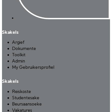
Skakels
Argief
Dokumente
Toolkit
Admin
My Gebruikersprofiel
Skakels
Reiskoste
Studentesake
Beursaansoeke
Vakatures