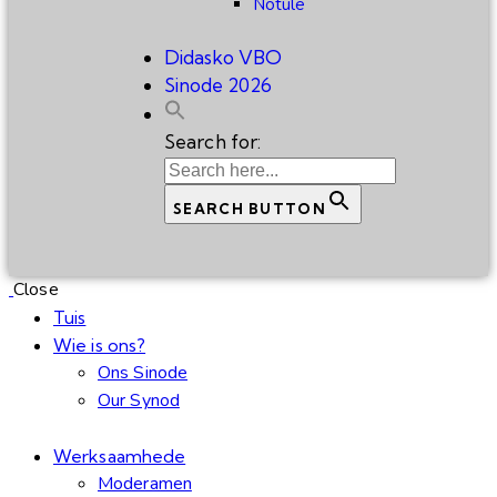
Notule
Didasko VBO
Sinode 2026
Search for:
SEARCH BUTTON
Close
Tuis
Wie is ons?
Ons Sinode
Our Synod
Werksaamhede
Moderamen