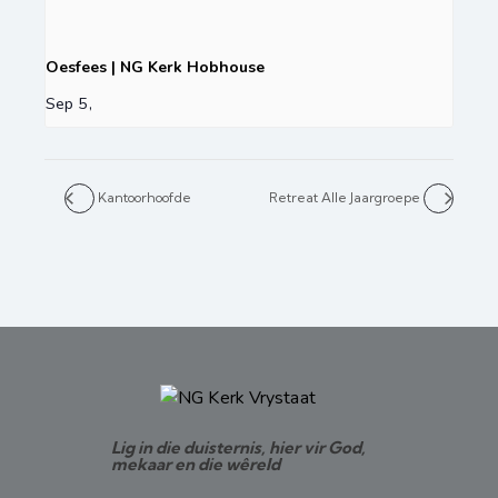
Oesfees | NG Kerk Hobhouse
Sep 5,
Kantoorhoofde
Retreat Alle Jaargroepe
Lig in die duisternis, hier vir God,
mekaar en die wêreld