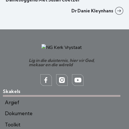
Dr Danie Kleynhans
Lig in die duisternis, hier vir God,
mekaar en die wêreld
Skakels
Argief
Dokumente
Toolkit