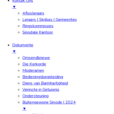
Kontak Ons
▼
Aflosleraars
Leraars | Skribas | Gemeentes
Ringskommissies
Sinodale Kantoor
Dokumente
▼
Omsendbriewe
Die Kerkorde
Moderamen
Bedieningsbegeleiding
Diens van Barmhartigheid
Vennote in Getuienis
Ondersteuning
Buitengewone Sinode | 2024
▼