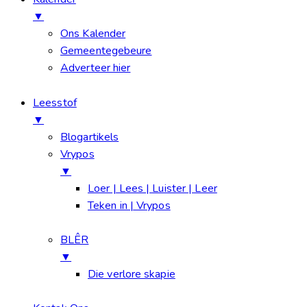
▼
Ons Kalender
Gemeentegebeure
Adverteer hier
Leesstof
▼
Blogartikels
Vrypos
▼
Loer | Lees | Luister | Leer
Teken in | Vrypos
BLÊR
▼
Die verlore skapie