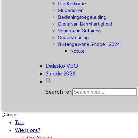
Die Kerkorde
Moderamen
Bedieningsbegeleiding
Diens van Barmhartigheid
Vennote in Getuienis
Ondersteuning
Buitengewone Sinode | 2024
Notule
Didasko VBO
Sinode 2026
Search for:
Close
Tuis
Wie is ons?
Ons Sinode