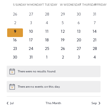
Select
Vi
Calendar
Sear
S
SUNDAY
M
MONDAY
T
TUESDAY
W
WEDNESDAY
T
THURSDAY
F
FRIDAY
date.
Na
0
0
0
0
0
0
26
27
28
29
30
31
of
and
events
events
events
events
events
events
0
0
0
0
0
0
2
3
4
5
6
7
Events
View
events
events
events
events
events
events
0
0
0
0
0
0
9
10
11
12
13
14
events
events
events
events
events
events
Navi
0
0
0
0
0
0
16
17
18
19
20
21
events
events
events
events
events
events
0
0
0
0
0
0
23
24
25
26
27
28
events
events
events
events
events
events
0
0
0
0
0
0
30
31
1
2
3
4
events
events
events
events
events
events
There were no results found.
Notice
There are no events on this day.
Notice
Jul
This Month
Sep