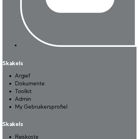
Skakels
Argief
Dokumente
Toolkit
Admin
My Gebruikersprofiel
Skakels
Reiskoste