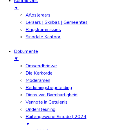
Kontak Ons
▼
Aflosleraars
Leraars | Skribas | Gemeentes
Ringskommissies
Sinodale Kantoor
Dokumente
▼
Omsendbriewe
Die Kerkorde
Moderamen
Bedieningsbegeleiding
Diens van Barmhartigheid
Vennote in Getuienis
Ondersteuning
Buitengewone Sinode | 2024
▼