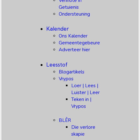
Vennote in
Getuienis
Ondersteuning
Kalender
Ons Kalender
Gemeentegebeure
Adverteer hier
Leesstof
Blogartikels
Vrypos
Loer | Lees |
Luister | Leer
Teken in |
Vrypos
BLÊR
Die verlore
skapie