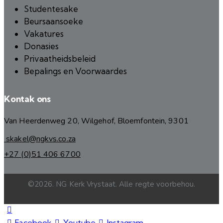
Studentesake
Beursaansoeke
Vakatures
Donasies
Privaatheidsbeleid
Bepalings en Voorwaardes
Kontak ons
Van Heerdenweg 20, Wilgehof, Bloemfontein, 9301
skakel@ngkvs.co.za
+27 (0)51 406 6700
©2026. NG Kerk Vrystaat. Alle regte voorbehou.
Facebook
Youtube
Instagram