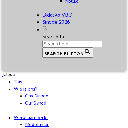
Notule
Didasko VBO
Sinode 2026
Search for:
SEARCH BUTTON
Close
Tuis
Wie is ons?
Ons Sinode
Our Synod
Werksaamhede
Moderamen