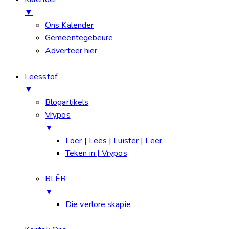
▼
Ons Kalender
Gemeentegebeure
Adverteer hier
Leesstof
▼
Blogartikels
Vrypos
▼
Loer | Lees | Luister | Leer
Teken in | Vrypos
BLÊR
▼
Die verlore skapie