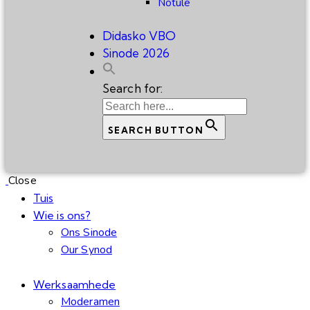
Notule
Didasko VBO
Sinode 2026
Search for:
SEARCH BUTTON
Close
Tuis
Wie is ons?
Ons Sinode
Our Synod
Werksaamhede
Moderamen