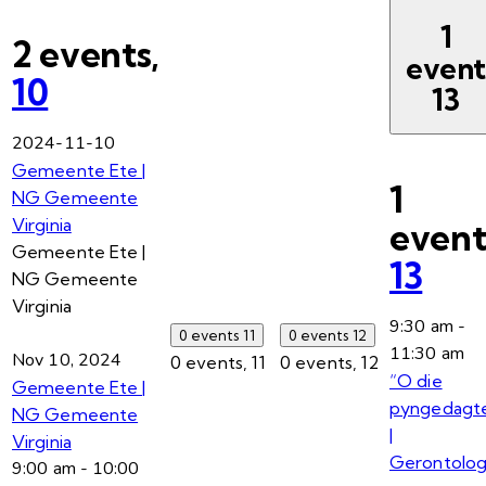
1
2 events,
even
10
13
2024-11-10
Gemeente Ete |
1
NG Gemeente
Virginia
event
Gemeente Ete |
13
NG Gemeente
Virginia
9:30 am
-
0 events
11
0 events
12
11:30 am
Nov 10, 2024
0 events,
11
0 events,
12
“O die
Gemeente Ete |
pyngedagt
NG Gemeente
|
Virginia
Gerontolog
9:00 am
-
10:00