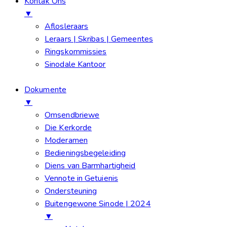
Kontak Ons
▼
Aflosleraars
Leraars | Skribas | Gemeentes
Ringskommissies
Sinodale Kantoor
Dokumente
▼
Omsendbriewe
Die Kerkorde
Moderamen
Bedieningsbegeleiding
Diens van Barmhartigheid
Vennote in Getuienis
Ondersteuning
Buitengewone Sinode | 2024
▼