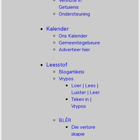
Vennote in
Getuienis
Ondersteuning
Kalender
Ons Kalender
Gemeentegebeure
Adverteer hier
Leesstof
Blogartikels
Vrypos
Loer | Lees |
Luister | Leer
Teken in |
Vrypos
BLÊR
Die verlore
skapie