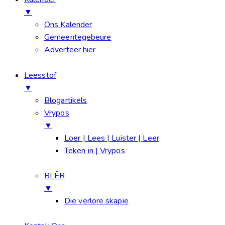
▼
Ons Kalender
Gemeentegebeure
Adverteer hier
Leesstof
▼
Blogartikels
Vrypos
▼
Loer | Lees | Luister | Leer
Teken in | Vrypos
BLÊR
▼
Die verlore skapie