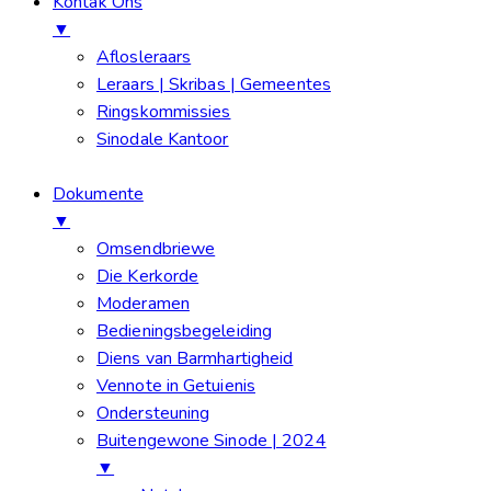
Kontak Ons
▼
Aflosleraars
Leraars | Skribas | Gemeentes
Ringskommissies
Sinodale Kantoor
Dokumente
▼
Omsendbriewe
Die Kerkorde
Moderamen
Bedieningsbegeleiding
Diens van Barmhartigheid
Vennote in Getuienis
Ondersteuning
Buitengewone Sinode | 2024
▼