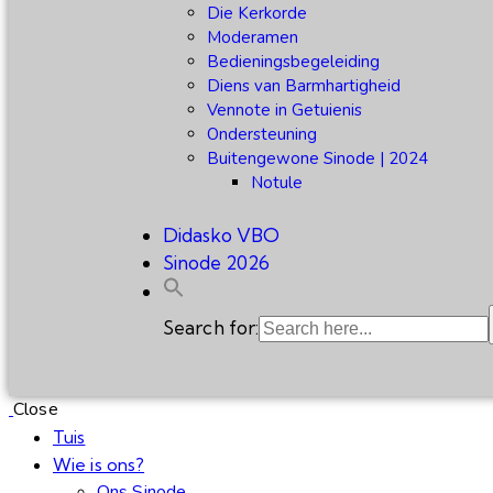
Die Kerkorde
Moderamen
Bedieningsbegeleiding
Diens van Barmhartigheid
Vennote in Getuienis
Ondersteuning
Buitengewone Sinode | 2024
Notule
Didasko VBO
Sinode 2026
Search for:
Close
Tuis
Wie is ons?
Ons Sinode