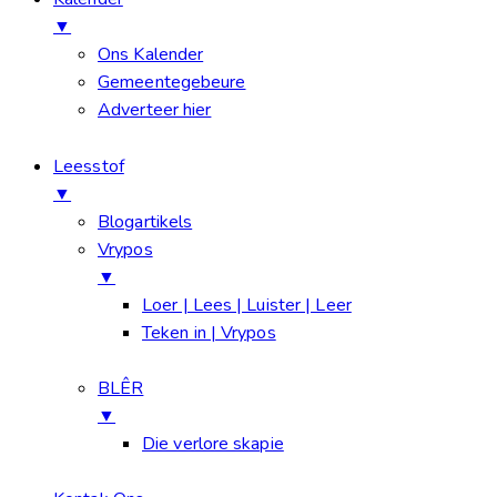
▼
Ons Kalender
Gemeentegebeure
Adverteer hier
Leesstof
▼
Blogartikels
Vrypos
▼
Loer | Lees | Luister | Leer
Teken in | Vrypos
BLÊR
▼
Die verlore skapie