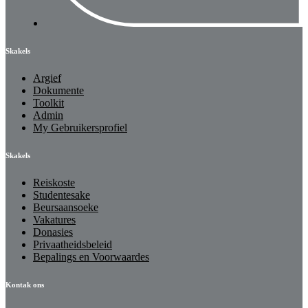
Skakels
Argief
Dokumente
Toolkit
Admin
My Gebruikersprofiel
Skakels
Reiskoste
Studentesake
Beursaansoeke
Vakatures
Donasies
Privaatheidsbeleid
Bepalings en Voorwaardes
Kontak ons