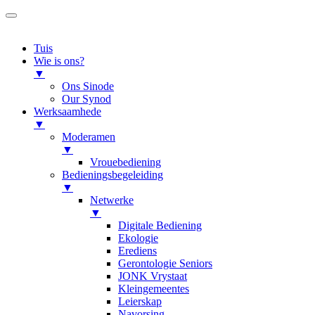
Tuis
Wie is ons?
▼
Ons Sinode
Our Synod
Werksaamhede
▼
Moderamen
▼
Vrouebediening
Bedieningsbegeleiding
▼
Netwerke
▼
Digitale Bediening
Ekologie
Erediens
Gerontologie Seniors
JONK Vrystaat
Kleingemeentes
Leierskap
Navorsing