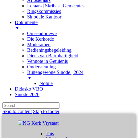
Aflosleraars
Leraars | Skribas | Gemeentes
Ringskommissies
Sinodale Kantoor
Dokumente
▼
Omsendbriewe
Die Kerkorde
Moderamen
Bedieningsbegeleiding
Diens van Barmhartigheid
Vennote in Getuienis
Ondersteuning
Buitengewone Sinode | 2024
▼
Notule
Didasko VBO
Sinode 2026
Skip to content
Skip to footer
Tuis