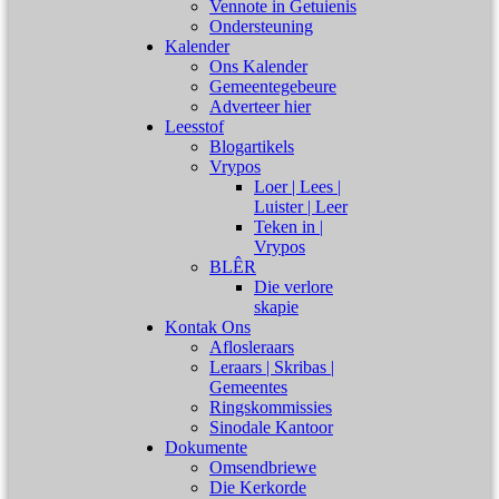
Vennote in Getuienis
Ondersteuning
Kalender
Ons Kalender
Gemeentegebeure
Adverteer hier
Leesstof
Blogartikels
Vrypos
Loer | Lees |
Luister | Leer
Teken in |
Vrypos
BLÊR
Die verlore
skapie
Kontak Ons
Aflosleraars
Leraars | Skribas |
Gemeentes
Ringskommissies
Sinodale Kantoor
Dokumente
Omsendbriewe
Die Kerkorde