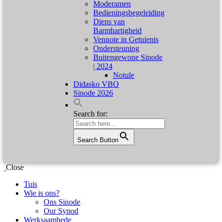
Moderamen
Bedieningsbegeleiding
Diens van
Barmhartigheid
Vennote in Getuienis
Ondersteuning
Buitengewone Sinode
| 2024
Notule
Didasko VBO
Sinode 2026
Search for:
Search Button
Close
Tuis
Wie is ons?
Ons Sinode
Our Synod
Werksaamhede