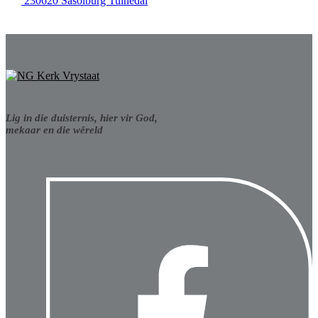
230620 Sasolburg Tuinedal
Lig in die duisternis, hier vir God,
mekaar en die wêreld