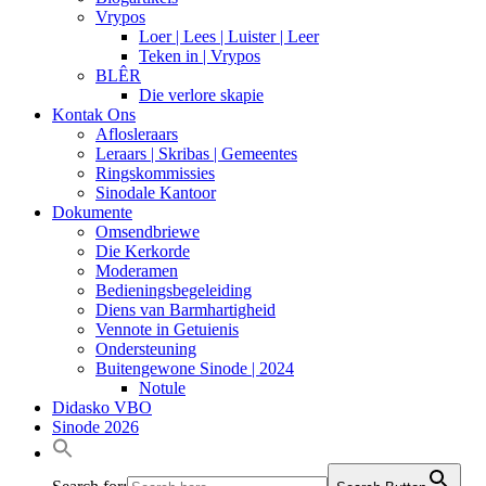
Vrypos
Loer | Lees | Luister | Leer
Teken in | Vrypos
BLÊR
Die verlore skapie
Kontak Ons
Aflosleraars
Leraars | Skribas | Gemeentes
Ringskommissies
Sinodale Kantoor
Dokumente
Omsendbriewe
Die Kerkorde
Moderamen
Bedieningsbegeleiding
Diens van Barmhartigheid
Vennote in Getuienis
Ondersteuning
Buitengewone Sinode | 2024
Notule
Didasko VBO
Sinode 2026