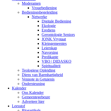
Moderamen
Vrouebediening
Bedieningsbegeleiding
Netwerke
Digitale Bediening
Ekologie
Erediens
Gerontologie Seniors
JONK Vrystaat
Kleingemeentes
Leierskap
Navorsing
Predikante
VBO | DIDASKO
Spiritualiteit
Teologiese Opleiding
Diens van Barmhartigheid
Vennote in Getuienis
Ondersteuning
Kalender
Ons Kalender
Gemeentegebeure
Adverteer hier
Leesstof
Blogartikels