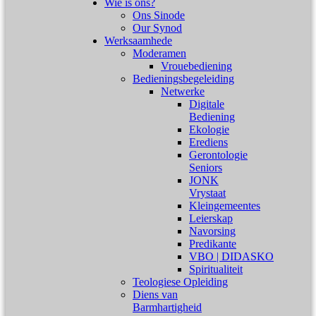
Wie is ons?
Ons Sinode
Our Synod
Werksaamhede
Moderamen
Vrouebediening
Bedieningsbegeleiding
Netwerke
Digitale
Bediening
Ekologie
Erediens
Gerontologie
Seniors
JONK
Vrystaat
Kleingemeentes
Leierskap
Navorsing
Predikante
VBO | DIDASKO
Spiritualiteit
Teologiese Opleiding
Diens van
Barmhartigheid