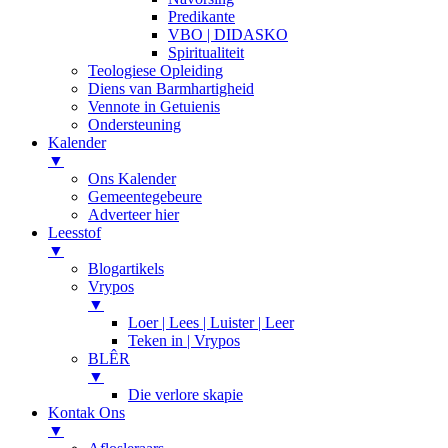
Predikante
VBO | DIDASKO
Spiritualiteit
Teologiese Opleiding
Diens van Barmhartigheid
Vennote in Getuienis
Ondersteuning
Kalender
▼
Ons Kalender
Gemeentegebeure
Adverteer hier
Leesstof
▼
Blogartikels
Vrypos
▼
Loer | Lees | Luister | Leer
Teken in | Vrypos
BLÊR
▼
Die verlore skapie
Kontak Ons
▼