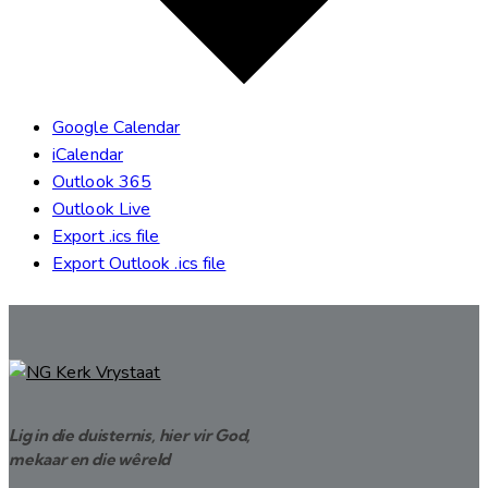
Google Calendar
iCalendar
Outlook 365
Outlook Live
Export .ics file
Export Outlook .ics file
Lig in die duisternis, hier vir God,
mekaar en die wêreld