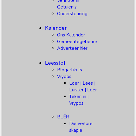
Vennote in
Getuienis
Ondersteuning
Kalender
Ons Kalender
Gemeentegebeure
Adverteer hier
Leesstof
Blogartikels
Vrypos
Loer | Lees |
Luister | Leer
Teken in |
Vrypos
BLÊR
Die verlore
skapie