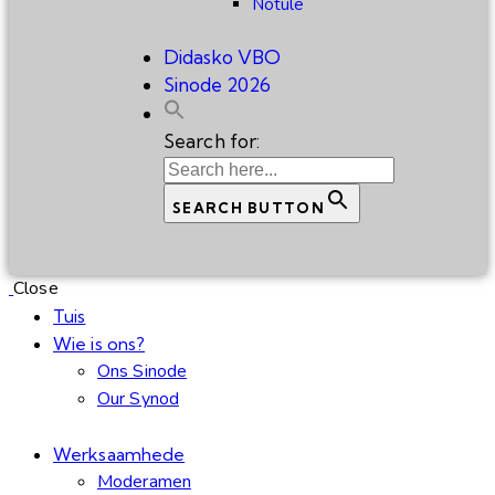
Notule
Didasko VBO
Sinode 2026
Search for:
SEARCH BUTTON
Close
Tuis
Wie is ons?
Ons Sinode
Our Synod
Werksaamhede
Moderamen