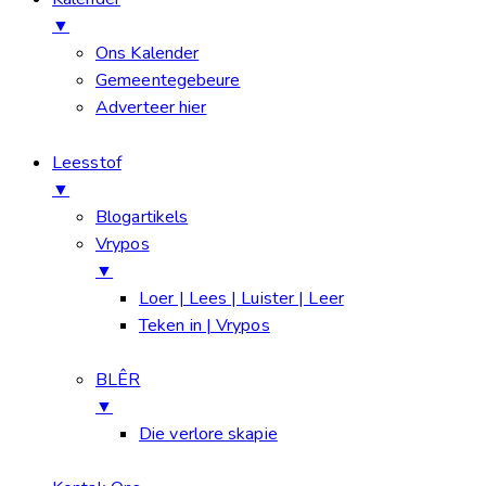
▼
Ons Kalender
Gemeentegebeure
Adverteer hier
Leesstof
▼
Blogartikels
Vrypos
▼
Loer | Lees | Luister | Leer
Teken in | Vrypos
BLÊR
▼
Die verlore skapie