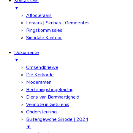
Kontak Ons
▼
Aflosleraars
Leraars | Skribas | Gemeentes
Ringskommissies
Sinodale Kantoor
Dokumente
▼
Omsendbriewe
Die Kerkorde
Moderamen
Bedieningsbegeleiding
Diens van Barmhartigheid
Vennote in Getuienis
Ondersteuning
Buitengewone Sinode | 2024
▼