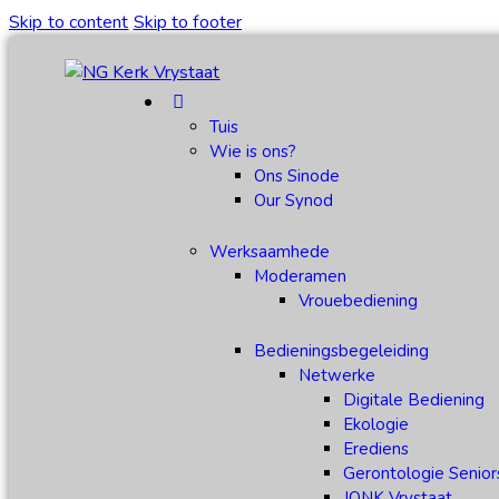
Skip to content
Skip to footer
Tuis
Wie is ons?
Ons Sinode
Our Synod
Werksaamhede
Moderamen
Vrouebediening
Bedieningsbegeleiding
Netwerke
Digitale Bediening
Ekologie
Erediens
Gerontologie Senior
JONK Vrystaat