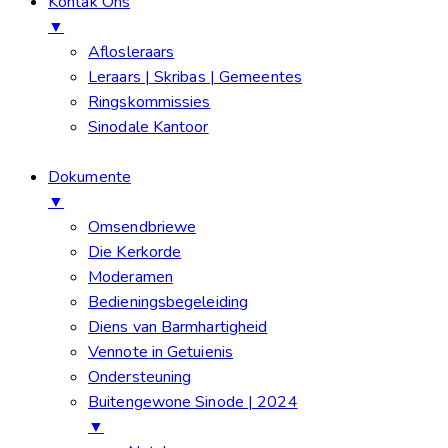
Kontak Ons
▼
Aflosleraars
Leraars | Skribas | Gemeentes
Ringskommissies
Sinodale Kantoor
Dokumente
▼
Omsendbriewe
Die Kerkorde
Moderamen
Bedieningsbegeleiding
Diens van Barmhartigheid
Vennote in Getuienis
Ondersteuning
Buitengewone Sinode | 2024
▼