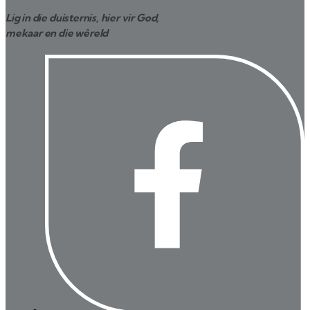
Lig in die duisternis, hier vir God,
mekaar en die wêreld