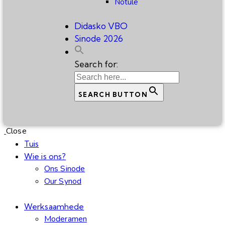
Notule
Didasko VBO
Sinode 2026
Search for:
SEARCH BUTTON
Close
Tuis
Wie is ons?
Ons Sinode
Our Synod
Werksaamhede
Moderamen