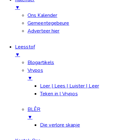
▼
Ons Kalender
Gemeentegebeure
Adverteer hier
Leesstof
▼
Blogartikels
Vrypos
▼
Loer | Lees | Luister | Leer
Teken in | Vrypos
BLÊR
▼
Die verlore skapie