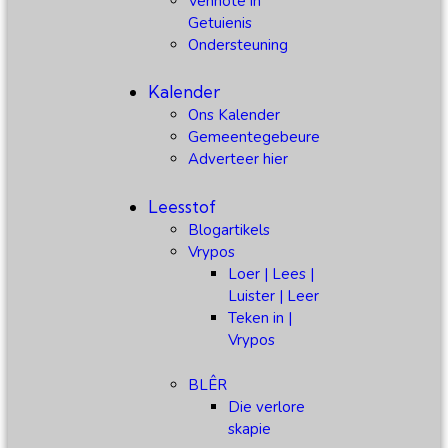
Vennote in
Getuienis
Ondersteuning
Kalender
Ons Kalender
Gemeentegebeure
Adverteer hier
Leesstof
Blogartikels
Vrypos
Loer | Lees |
Luister | Leer
Teken in |
Vrypos
BLÊR
Die verlore
skapie