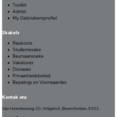
Toolkit
Admin
My Gebruikersprofiel
Skakels
Reiskoste
Studentesake
Beursaansoeke
Vakatures
Donasies
Privaatheidsbeleid
Bepalings en Voorwaardes
Kontak ons
Van Heerdenweg 20, Wilgehof, Bloemfontein, 9301