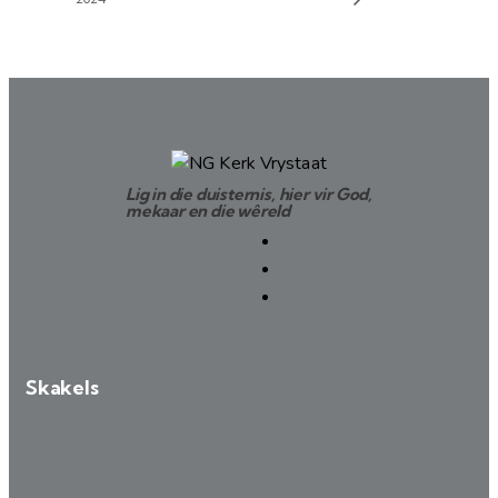
Lig in die duisternis, hier vir God,
mekaar en die wêreld
Skakels