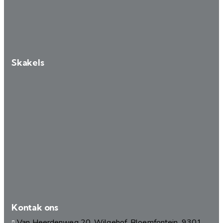
Skakels
Kontak ons
Van Heerdenweg 20, Wilgehof, Bloemfontein, 9301