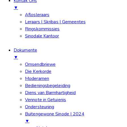
Kontak Ons
▼
Aflosleraars
Leraars | Skribas | Gemeentes
Ringskommissies
Sinodale Kantoor
Dokumente
▼
Omsendbriewe
Die Kerkorde
Moderamen
Bedieningsbegeleiding
Diens van Barmhartigheid
Vennote in Getuienis
Ondersteuning
Buitengewone Sinode | 2024
▼