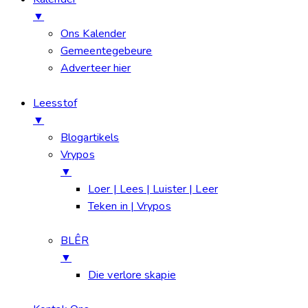
▼
Ons Kalender
Gemeentegebeure
Adverteer hier
Leesstof
▼
Blogartikels
Vrypos
▼
Loer | Lees | Luister | Leer
Teken in | Vrypos
BLÊR
▼
Die verlore skapie