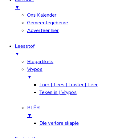
▼
Ons Kalender
Gemeentegebeure
Adverteer hier
Leesstof
▼
Blogartikels
Vrypos
▼
Loer | Lees | Luister | Leer
Teken in | Vrypos
BLÊR
▼
Die verlore skapie