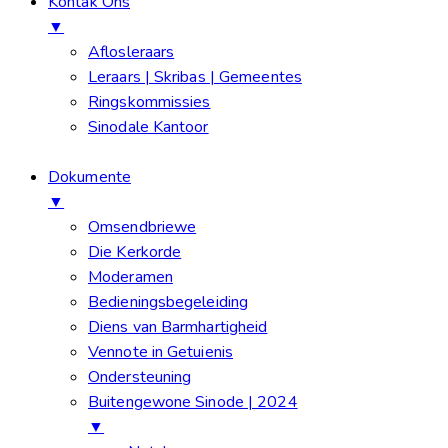
Kontak Ons
▼
Aflosleraars
Leraars | Skribas | Gemeentes
Ringskommissies
Sinodale Kantoor
Dokumente
▼
Omsendbriewe
Die Kerkorde
Moderamen
Bedieningsbegeleiding
Diens van Barmhartigheid
Vennote in Getuienis
Ondersteuning
Buitengewone Sinode | 2024
▼