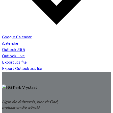
Google Calendar
iCalendar
Outlook 365
Outlook Live
Export .ics file
Export Outlook .ics file
Lig in die duisternis, hier vir God,
mekaar en die wêreld