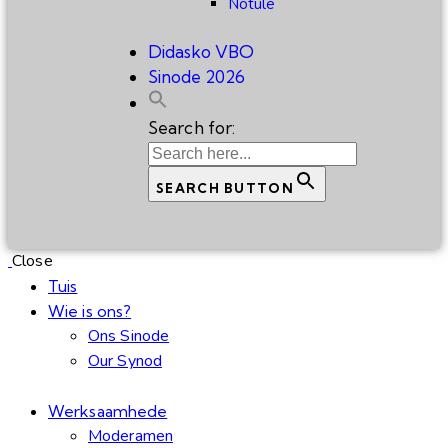
Notule
Didasko VBO
Sinode 2026
Search for:
SEARCH BUTTON
Close
Tuis
Wie is ons?
Ons Sinode
Our Synod
Werksaamhede
Moderamen