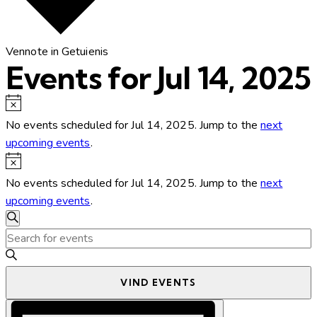
Vennote in Getuienis
Events for Jul 14, 2025
Notice
No events scheduled for Jul 14, 2025. Jump to the
next
upcoming events
.
Notice
No events scheduled for Jul 14, 2025. Jump to the
next
upcoming events
.
Events
Search
Enter
Search
Keyword.
Search
and
VIND EVENTS
for
Event
Events