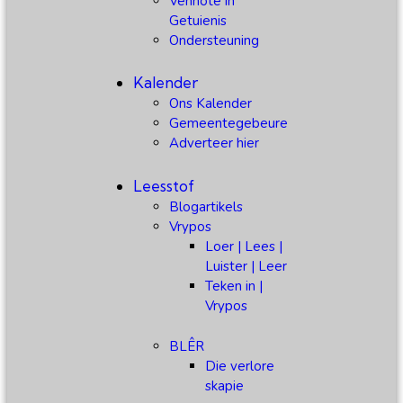
Vennote in
Getuienis
Ondersteuning
Kalender
Ons Kalender
Gemeentegebeure
Adverteer hier
Leesstof
Blogartikels
Vrypos
Loer | Lees |
Luister | Leer
Teken in |
Vrypos
BLÊR
Die verlore
skapie