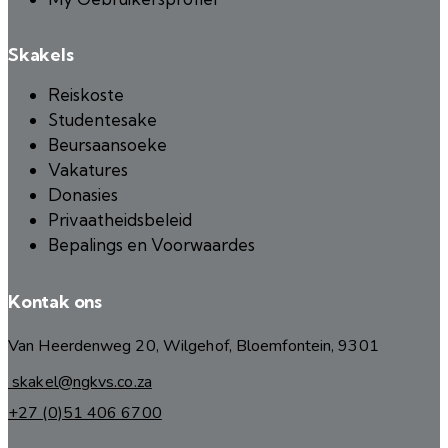
Skakels
Reiskoste
Studentesake
Beursaansoeke
Vakatures
Donasies
Privaatheidsbeleid
Bepalings en Voorwaardes
Kontak ons
Van Heerdenweg 20, Wilgehof, Bloemfontein, 9301
skakel@ngkvs.co.za
+27 (0)51 406 6700