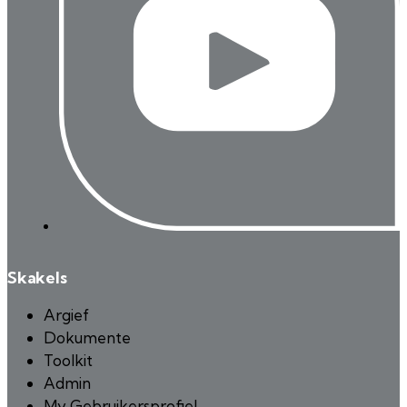
Skakels
Argief
Dokumente
Toolkit
Admin
My Gebruikersprofiel