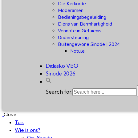
Die Kerkorde
Moderamen
Bedieningsbegeleiding
Diens van Barmhartigheid
Vennote in Getuienis
Ondersteuning
Buitengewone Sinode | 2024
Notule
Didasko VBO
Sinode 2026
Search for:
Close
Tuis
Wie is ons?
Ons Sinode