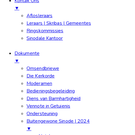
Kontak Ons
▼
Aflosleraars
Leraars | Skribas | Gemeentes
Ringskommissies
Sinodale Kantoor
Dokumente
▼
Omsendbriewe
Die Kerkorde
Moderamen
Bedieningsbegeleiding
Diens van Barmhartigheid
Vennote in Getuienis
Ondersteuning
Buitengewone Sinode | 2024
▼