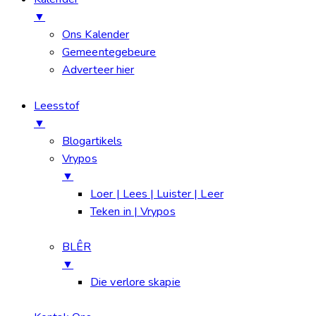
▼
Ons Kalender
Gemeentegebeure
Adverteer hier
Leesstof
▼
Blogartikels
Vrypos
▼
Loer | Lees | Luister | Leer
Teken in | Vrypos
BLÊR
▼
Die verlore skapie