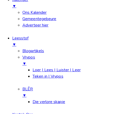
▼
Ons Kalender
Gemeentegebeure
Adverteer hier
Leesstof
▼
Blogartikels
Vrypos
▼
Loer | Lees | Luister | Leer
Teken in | Vrypos
BLÊR
▼
Die verlore skapie