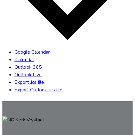
Google Calendar
iCalendar
Outlook 365
Outlook Live
Export .ics file
Export Outlook .ics file