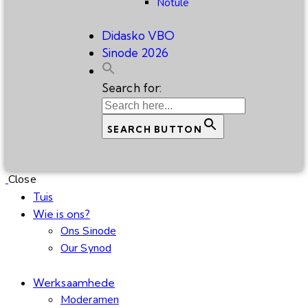
Notule
Didasko VBO
Sinode 2026
Search for:
SEARCH BUTTON
Close
Tuis
Wie is ons?
Ons Sinode
Our Synod
Werksaamhede
Moderamen