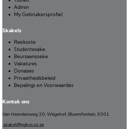
Admin
My Gebruikersprofiel
Skakels
Reiskoste
Studentesake
Beursaansoeke
Vakatures
Donasies
Privaatheidsbeleid
Bepalings en Voorwaardes
Kontak ons
Van Heerdenweg 20, Wilgehof, Bloemfontein, 9301
skakel@ngkvs.co.za