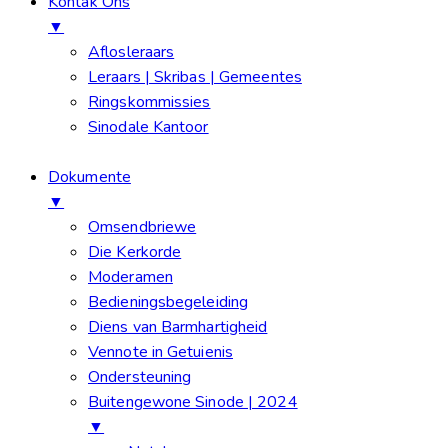
Kontak Ons
▼
Aflosleraars
Leraars | Skribas | Gemeentes
Ringskommissies
Sinodale Kantoor
Dokumente
▼
Omsendbriewe
Die Kerkorde
Moderamen
Bedieningsbegeleiding
Diens van Barmhartigheid
Vennote in Getuienis
Ondersteuning
Buitengewone Sinode | 2024
▼