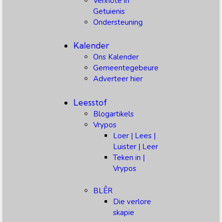
Vennote in
Getuienis
Ondersteuning
Kalender
Ons Kalender
Gemeentegebeure
Adverteer hier
Leesstof
Blogartikels
Vrypos
Loer | Lees |
Luister | Leer
Teken in |
Vrypos
BLÊR
Die verlore
skapie