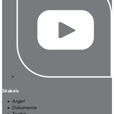
Skakels
Argief
Dokumente
Toolkit