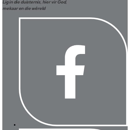
Lig in die duisternis, hier vir God,
mekaar en die wêreld