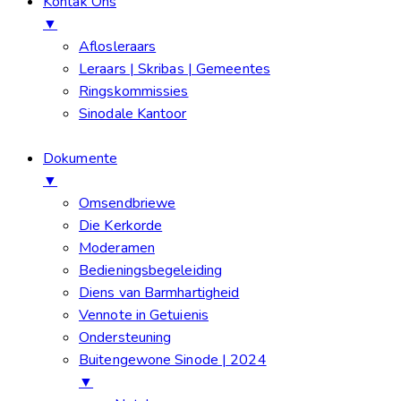
Kontak Ons
▼
Aflosleraars
Leraars | Skribas | Gemeentes
Ringskommissies
Sinodale Kantoor
Dokumente
▼
Omsendbriewe
Die Kerkorde
Moderamen
Bedieningsbegeleiding
Diens van Barmhartigheid
Vennote in Getuienis
Ondersteuning
Buitengewone Sinode | 2024
▼