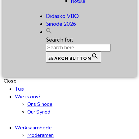
Notule
Didasko VBO
Sinode 2026
Search for:
SEARCH BUTTON
Close
Tuis
Wie is ons?
Ons Sinode
Our Synod
Werksaamhede
Moderamen