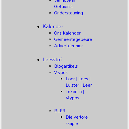
Vennote in
Getuienis
Ondersteuning
Kalender
Ons Kalender
Gemeentegebeure
Adverteer hier
Leesstof
Blogartikels
Vrypos
Loer | Lees |
Luister | Leer
Teken in |
Vrypos
BLÊR
Die verlore
skapie