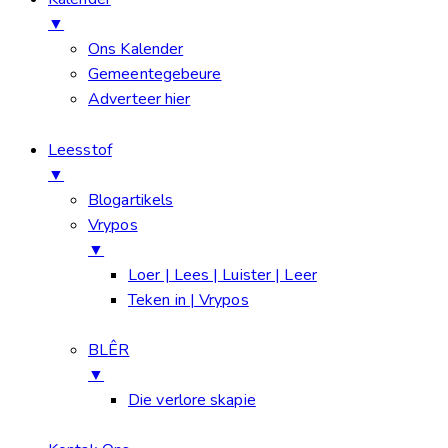
▼
Ons Kalender
Gemeentegebeure
Adverteer hier
Leesstof
▼
Blogartikels
Vrypos
▼
Loer | Lees | Luister | Leer
Teken in | Vrypos
BLÊR
▼
Die verlore skapie