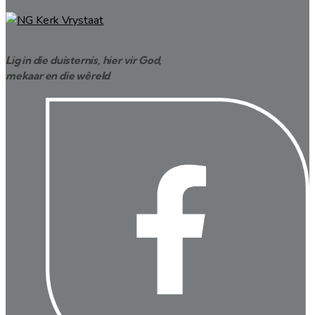
Lig in die duisternis, hier vir God,
mekaar en die wêreld