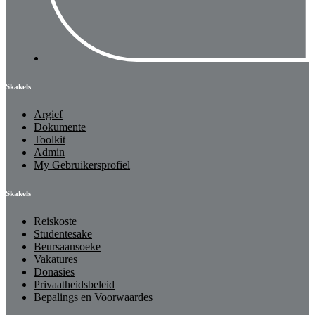
Skakels
Argief
Dokumente
Toolkit
Admin
My Gebruikersprofiel
Skakels
Reiskoste
Studentesake
Beursaansoeke
Vakatures
Donasies
Privaatheidsbeleid
Bepalings en Voorwaardes