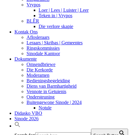
Vrypos
Loer | Lees | Luister | Leer
Teken in | Vrypos
BLÊR
Die verlore skapie
Kontak Ons
Aflosleraars
Leraars | Skribas | Gemeentes
Ringskommissies
Sinodale Kantoor
Dokumente
Omsendbriewe
Die Kerkorde
Moderamen
Bedieningsbegeleiding
Diens van Barmhartigheid
Vennote in Getuienis
Ondersteuning
Buitengewone Sinode | 2024
Notule
Didasko VBO
Sinode 2026