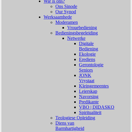
Wie is ons?
Ons Sinode
Our Synod
Werksaamhede
Moderamen
Vrouebediening
Bedieningsbegeleiding
Netwerke
Digitale
Bediening
Ekologie
Erediens
Gerontologie
Seniors
JONK
Vrystaat
Kleingemeentes
Leierskap
Navorsing
Predikante
VBO | DIDASKO
Spiritualiteit
Teologiese Opleiding
Diens van
Barmhartigheid