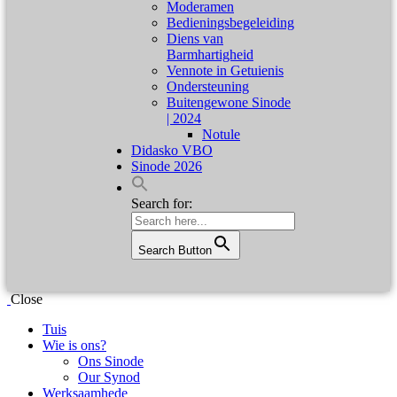
Moderamen
Bedieningsbegeleiding
Diens van
Barmhartigheid
Vennote in Getuienis
Ondersteuning
Buitengewone Sinode
| 2024
Notule
Didasko VBO
Sinode 2026
Search for:
Search Button
Close
Tuis
Wie is ons?
Ons Sinode
Our Synod
Werksaamhede