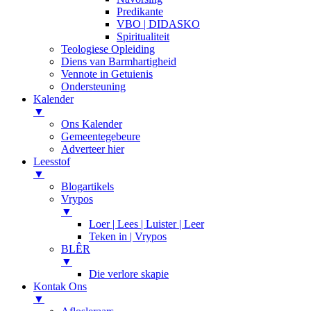
Predikante
VBO | DIDASKO
Spiritualiteit
Teologiese Opleiding
Diens van Barmhartigheid
Vennote in Getuienis
Ondersteuning
Kalender
▼
Ons Kalender
Gemeentegebeure
Adverteer hier
Leesstof
▼
Blogartikels
Vrypos
▼
Loer | Lees | Luister | Leer
Teken in | Vrypos
BLÊR
▼
Die verlore skapie
Kontak Ons
▼