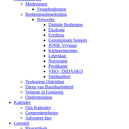
Moderamen
Vrouebediening
Bedieningsbegeleiding
Netwerke
Digitale Bediening
Ekologie
Erediens
Gerontologie Seniors
JONK Vrystaat
Kleingemeentes
Leierskap
Navorsing
Predikante
VBO | DIDASKO
Spiritualiteit
Teologiese Opleiding
Diens van Barmhartigheid
Vennote in Getuienis
Ondersteuning
Kalender
Ons Kalender
Gemeentegebeure
Adverteer hier
Leesstof
Blogartikels