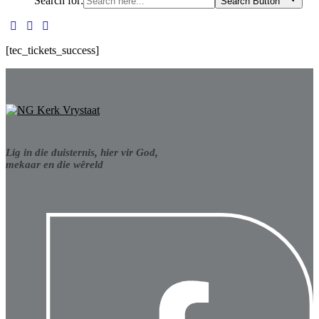
Search for:
Search Button
[tec_tickets_success]
Lig in die duisternis, hier vir God,
mekaar en die wêreld