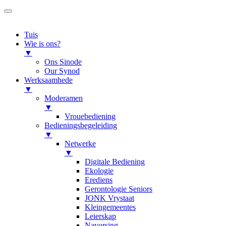
Tuis
Wie is ons?
▼
Ons Sinode
Our Synod
Werksaamhede
▼
Moderamen
▼
Vrouebediening
Bedieningsbegeleiding
▼
Netwerke
▼
Digitale Bediening
Ekologie
Erediens
Gerontologie Seniors
JONK Vrystaat
Kleingemeentes
Leierskap
Navorsing