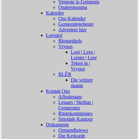
Vennote in Getuienis
Ondersteuning
Kalender
Ons Kalender
Gemeentegebeure
Adverteer hier
Leesstof
Blogartikels
Vrypos
Loer | Lees |
Luister | Leer
Teken in |
Vrypos
BLÊR
Die verlore
skapie
Kontak Ons
Aflosleraars
Leraars | Skribas |
Gemeentes
Ringskommissies
Sinodale Kantoor
Dokumente
Omsendbriewe
Die Kerkorde