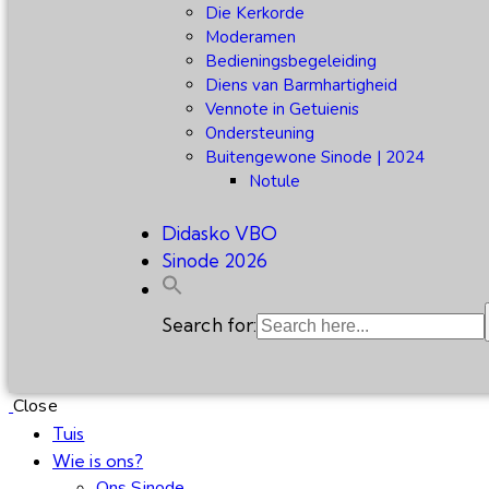
Die Kerkorde
Moderamen
Bedieningsbegeleiding
Diens van Barmhartigheid
Vennote in Getuienis
Ondersteuning
Buitengewone Sinode | 2024
Notule
Didasko VBO
Sinode 2026
Search for:
Close
Tuis
Wie is ons?
Ons Sinode