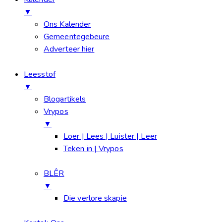
▼
Ons Kalender
Gemeentegebeure
Adverteer hier
Leesstof
▼
Blogartikels
Vrypos
▼
Loer | Lees | Luister | Leer
Teken in | Vrypos
BLÊR
▼
Die verlore skapie