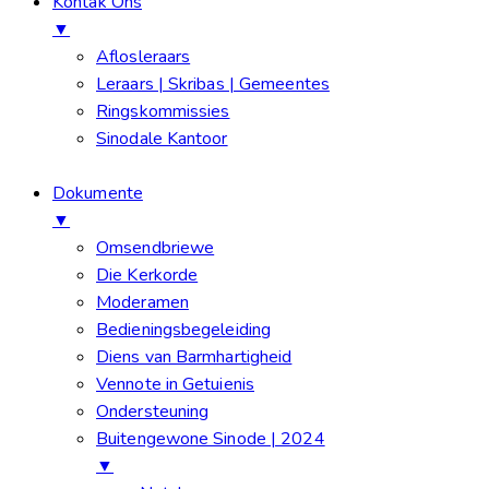
Kontak Ons
▼
Aflosleraars
Leraars | Skribas | Gemeentes
Ringskommissies
Sinodale Kantoor
Dokumente
▼
Omsendbriewe
Die Kerkorde
Moderamen
Bedieningsbegeleiding
Diens van Barmhartigheid
Vennote in Getuienis
Ondersteuning
Buitengewone Sinode | 2024
▼