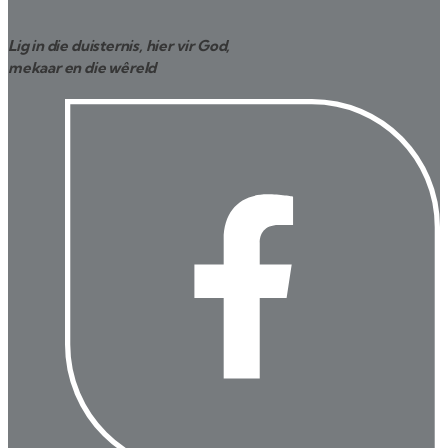
Lig in die duisternis, hier vir God,
mekaar en die wêreld