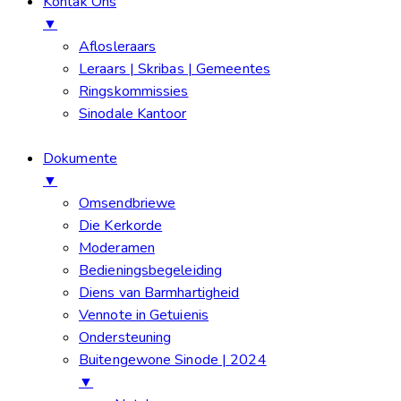
Kontak Ons
▼
Aflosleraars
Leraars | Skribas | Gemeentes
Ringskommissies
Sinodale Kantoor
Dokumente
▼
Omsendbriewe
Die Kerkorde
Moderamen
Bedieningsbegeleiding
Diens van Barmhartigheid
Vennote in Getuienis
Ondersteuning
Buitengewone Sinode | 2024
▼