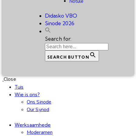
Notule
Didasko VBO
Sinode 2026
Search for:
SEARCH BUTTON
Close
Tuis
Wie is ons?
Ons Sinode
Our Synod
Werksaamhede
Moderamen