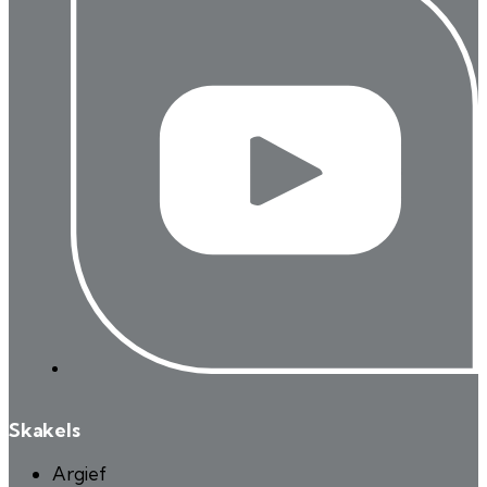
Skakels
Argief