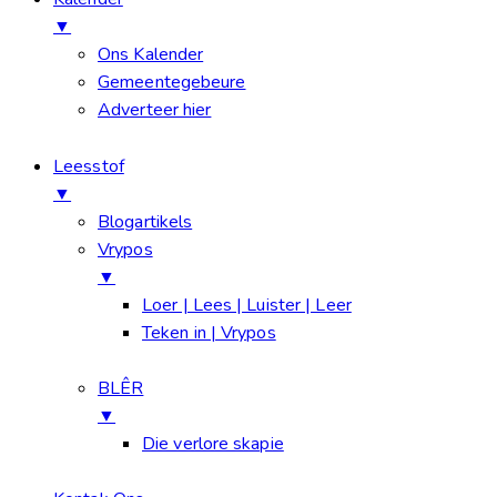
▼
Ons Kalender
Gemeentegebeure
Adverteer hier
Leesstof
▼
Blogartikels
Vrypos
▼
Loer | Lees | Luister | Leer
Teken in | Vrypos
BLÊR
▼
Die verlore skapie