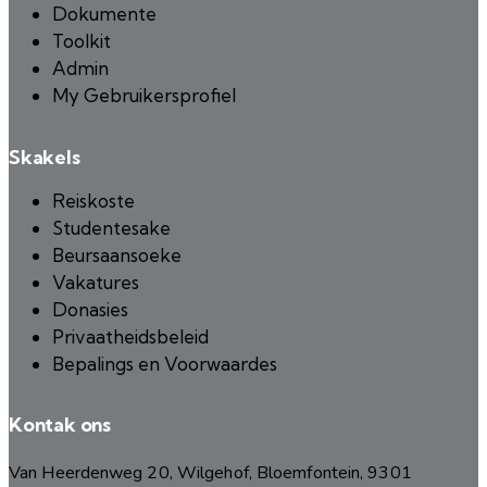
Dokumente
Toolkit
Admin
My Gebruikersprofiel
Skakels
Reiskoste
Studentesake
Beursaansoeke
Vakatures
Donasies
Privaatheidsbeleid
Bepalings en Voorwaardes
Kontak ons
Van Heerdenweg 20, Wilgehof, Bloemfontein, 9301