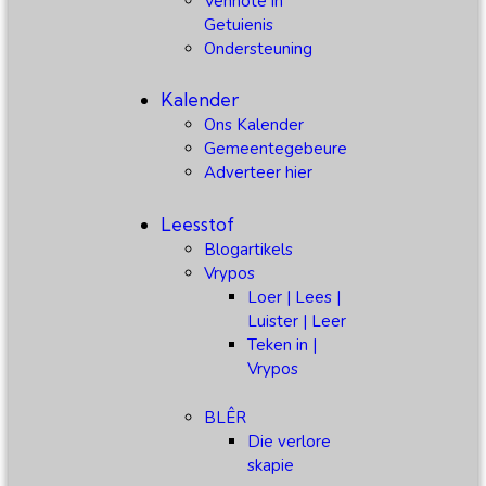
Vennote in
Getuienis
Ondersteuning
Kalender
Ons Kalender
Gemeentegebeure
Adverteer hier
Leesstof
Blogartikels
Vrypos
Loer | Lees |
Luister | Leer
Teken in |
Vrypos
BLÊR
Die verlore
skapie