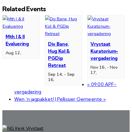
Related Events
Mth I & II
Evaluering
Div Bane,
Vrystaat
Hug Kol &
Kuratorium-
Aug 12,
PGDip
vergadering
Retreat
Nov 16,
-
Nov
17,
Sep 14,
-
Sep
16,
«
09:00 APF-
vergadering
Wen ‘n jagpakket! | Pellissier Gemeente
»