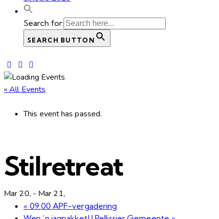
Search for:
SEARCH BUTTON
« All Events
This event has passed.
Stilretreat
Mar 20,
-
Mar 21,
«
09:00 APF-vergadering
Wen ‘n jagpakket! | Pellissier Gemeente
»