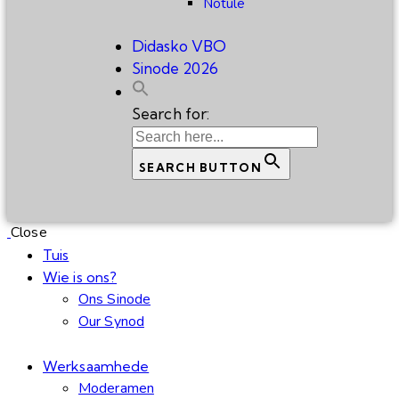
Notule
Didasko VBO
Sinode 2026
Search for:
SEARCH BUTTON
Close
Tuis
Wie is ons?
Ons Sinode
Our Synod
Werksaamhede
Moderamen