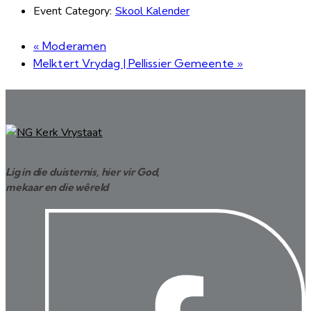
Event Category:
Skool Kalender
«
Moderamen
Melktert Vrydag | Pellissier Gemeente
»
Lig in die duisternis, hier vir God,
mekaar en die wêreld