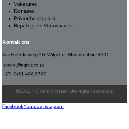
Vakatures
Donasies
Privaatheidsbeleid
Bepalings en Voorwaardes
Kontak ons
Van Heerdenweg 20, Wilgehof, Bloemfontein, 9301
skakel@ngkvs.co.za
+27 (0)51 406 6700
©2026. NG Kerk Vrystaat. Alle regte voorbehou.
Facebook
Youtube
Instagram