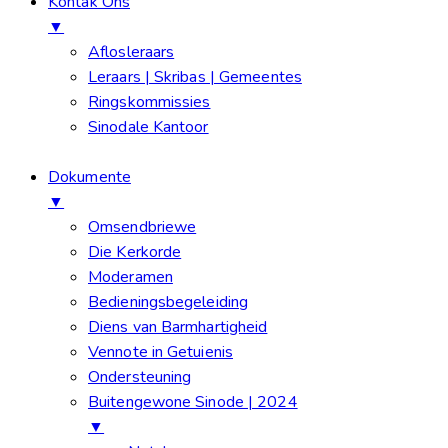
Kontak Ons
▼
Aflosleraars
Leraars | Skribas | Gemeentes
Ringskommissies
Sinodale Kantoor
Dokumente
▼
Omsendbriewe
Die Kerkorde
Moderamen
Bedieningsbegeleiding
Diens van Barmhartigheid
Vennote in Getuienis
Ondersteuning
Buitengewone Sinode | 2024
▼