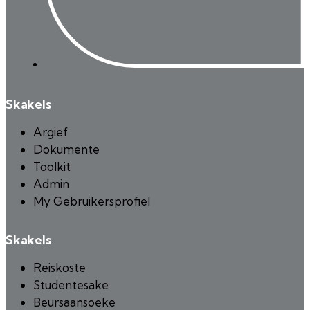
Skakels
Argief
Dokumente
Toolkit
Admin
My Gebruikersprofiel
Skakels
Reiskoste
Studentesake
Beursaansoeke