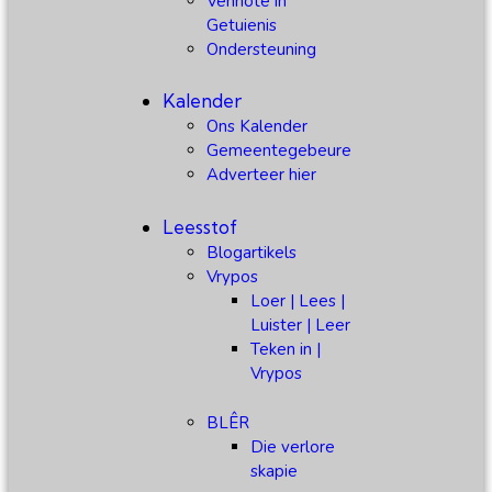
Vennote in
Getuienis
Ondersteuning
Kalender
Ons Kalender
Gemeentegebeure
Adverteer hier
Leesstof
Blogartikels
Vrypos
Loer | Lees |
Luister | Leer
Teken in |
Vrypos
BLÊR
Die verlore
skapie