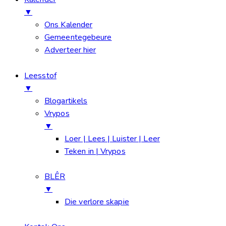
▼
Ons Kalender
Gemeentegebeure
Adverteer hier
Leesstof
▼
Blogartikels
Vrypos
▼
Loer | Lees | Luister | Leer
Teken in | Vrypos
BLÊR
▼
Die verlore skapie