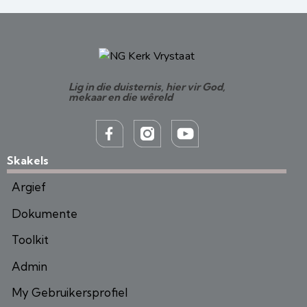
Lig in die duisternis, hier vir God,
mekaar en die wêreld
Skakels
Argief
Dokumente
Toolkit
Admin
My Gebruikersprofiel