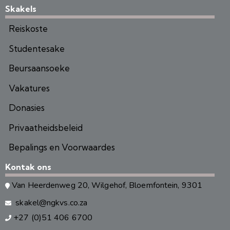
Skakels
Reiskoste
Studentesake
Beursaansoeke
Vakatures
Donasies
Privaatheidsbeleid
Bepalings en Voorwaardes
Kontak ons
Van Heerdenweg 20, Wilgehof, Bloemfontein, 9301
skakel@ngkvs.co.za
+27 (0)51 406 6700