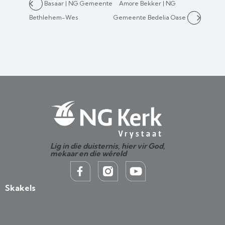
Basaar | NG Gemeente
Amore Bekker | NG
Bethlehem-Wes
Gemeente Bedelia Oase
Lig in die duisternis, hier vir God,
mekaar en die wêreld
Skakels