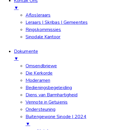
Kontak Ons
▼
Aflosleraars
Leraars | Skribas | Gemeentes
Ringskommissies
Sinodale Kantoor
Dokumente
▼
Omsendbriewe
Die Kerkorde
Moderamen
Bedieningsbegeleiding
Diens van Barmhartigheid
Vennote in Getuienis
Ondersteuning
Buitengewone Sinode | 2024
▼