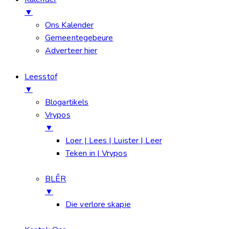
▼
Ons Kalender
Gemeentegebeure
Adverteer hier
Leesstof
▼
Blogartikels
Vrypos
▼
Loer | Lees | Luister | Leer
Teken in | Vrypos
BLÊR
▼
Die verlore skapie