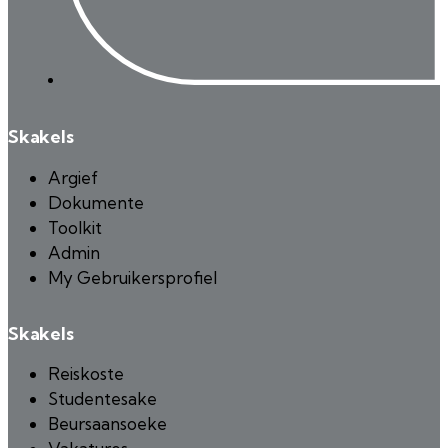
Skakels
Argief
Dokumente
Toolkit
Admin
My Gebruikersprofiel
Skakels
Reiskoste
Studentesake
Beursaansoeke