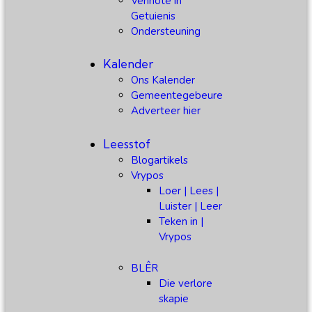
Vennote in
Getuienis
Ondersteuning
Kalender
Ons Kalender
Gemeentegebeure
Adverteer hier
Leesstof
Blogartikels
Vrypos
Loer | Lees |
Luister | Leer
Teken in |
Vrypos
BLÊR
Die verlore
skapie