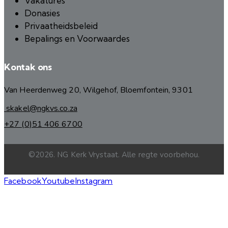
Vakatures
Donasies
Privaatheidsbeleid
Bepalings en Voorwaardes
Kontak ons
Van Heerdenweg 20, Wilgehof, Bloemfontein, 9301
skakel@ngkvs.co.za
+27 (0)51 406 6700
©2026. NG Kerk Vrystaat. Alle regte voorbehou.
Facebook
Youtube
Instagram