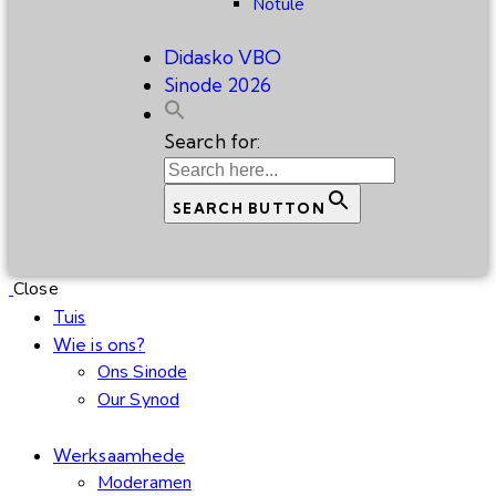
Notule
Didasko VBO
Sinode 2026
Search for:
SEARCH BUTTON
Close
Tuis
Wie is ons?
Ons Sinode
Our Synod
Werksaamhede
Moderamen