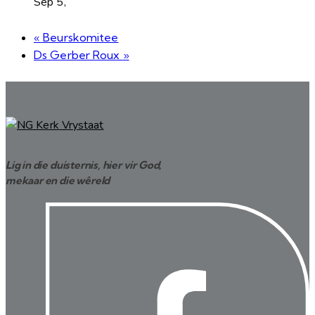
Sep 5,
«
Beurskomitee
Ds Gerber Roux
»
Lig in die duisternis, hier vir God,
mekaar en die wêreld