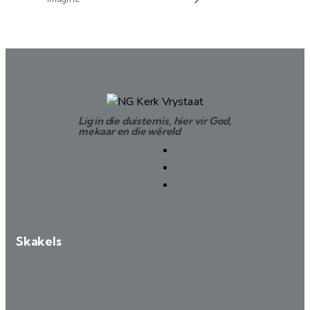
Lig in die duisternis, hier vir God,
mekaar en die wêreld
Skakels