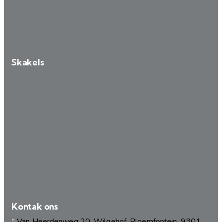
Skakels
Kontak ons
Van Heerdenweg 20, Wilgehof, Bloemfontein, 9301