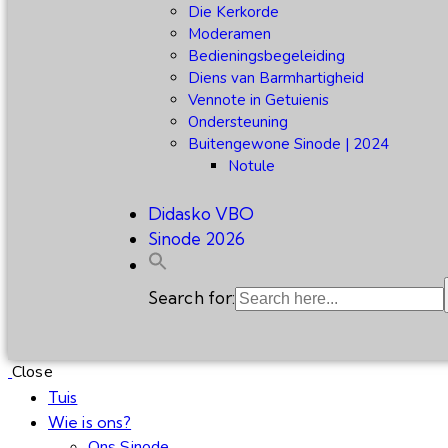
Die Kerkorde
Moderamen
Bedieningsbegeleiding
Diens van Barmhartigheid
Vennote in Getuienis
Ondersteuning
Buitengewone Sinode | 2024
Notule
Didasko VBO
Sinode 2026
Search for:
Close
Tuis
Wie is ons?
Ons Sinode