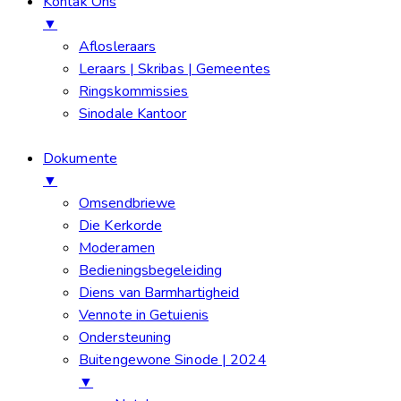
Kontak Ons
▼
Aflosleraars
Leraars | Skribas | Gemeentes
Ringskommissies
Sinodale Kantoor
Dokumente
▼
Omsendbriewe
Die Kerkorde
Moderamen
Bedieningsbegeleiding
Diens van Barmhartigheid
Vennote in Getuienis
Ondersteuning
Buitengewone Sinode | 2024
▼