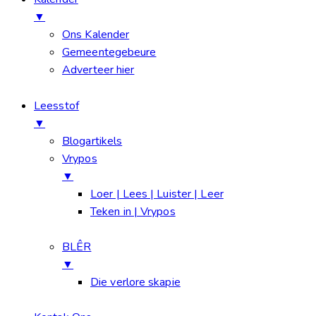
▼
Ons Kalender
Gemeentegebeure
Adverteer hier
Leesstof
▼
Blogartikels
Vrypos
▼
Loer | Lees | Luister | Leer
Teken in | Vrypos
BLÊR
▼
Die verlore skapie