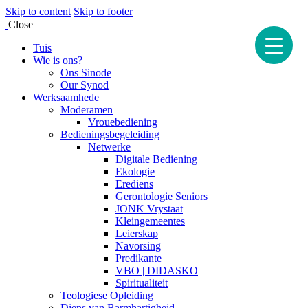
Skip to content
Skip to footer
Close
Tuis
Wie is ons?
Ons Sinode
Our Synod
Werksaamhede
Moderamen
Vrouebediening
Bedieningsbegeleiding
Netwerke
Digitale Bediening
Ekologie
Erediens
Gerontologie Seniors
JONK Vrystaat
Kleingemeentes
Leierskap
Navorsing
Predikante
VBO | DIDASKO
Spiritualiteit
Teologiese Opleiding
Diens van Barmhartigheid