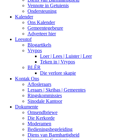
Vennote in Getuienis
Ondersteuning
Kalender
Ons Kalender
Gemeentegebeure
Adverteer hier
Leesstof
Blogartikels
Vrypos
Loer | Lees | Luister | Leer
Teken in | Vrypos
BLÊR
Die verlore skapie
Kontak Ons
Aflosleraars
Leraars | Skribas | Gemeentes
Ringskommissies
Sinodale Kantoor
Dokumente
Omsendbriewe
Die Kerkorde
Moderamen
Bedieningsbegeleiding
Diens van Barmhartigheid