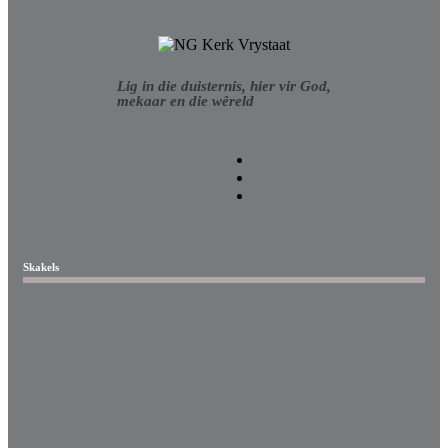
Lig in die duisternis, hier vir God,
mekaar en die wêreld
Skakels