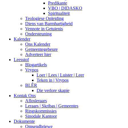
Predikante
VBO | DIDASKO
Spiritualiteit
Teologiese Opleiding
Diens van Barmhartigheid
Vennote in Getuienis
Ondersteuning
Kalender
Ons Kalender
Gemeentegebeure
Adverteer hier
Leesstof
Blogartikels
Vrypos
Loer | Lees | Luister | Leer
Teken in | Vrypos
BLÊR
Die verlore skapie
Kontak Ons
Aflosleraars
Leraars | Skribas | Gemeentes
Ringskommissies
Sinodale Kantoor
Dokumente
Omsendbriewe