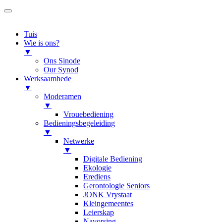
Tuis
Wie is ons?
▼
Ons Sinode
Our Synod
Werksaamhede
▼
Moderamen
▼
Vrouebediening
Bedieningsbegeleiding
▼
Netwerke
▼
Digitale Bediening
Ekologie
Erediens
Gerontologie Seniors
JONK Vrystaat
Kleingemeentes
Leierskap
Navorsing