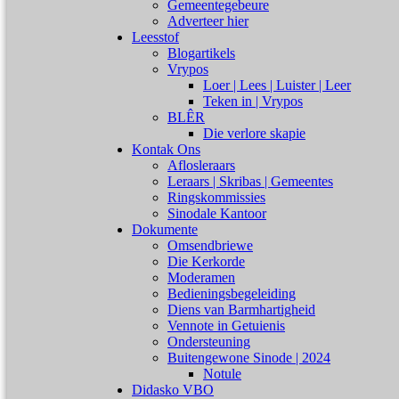
Gemeentegebeure
Adverteer hier
Leesstof
Blogartikels
Vrypos
Loer | Lees | Luister | Leer
Teken in | Vrypos
BLÊR
Die verlore skapie
Kontak Ons
Aflosleraars
Leraars | Skribas | Gemeentes
Ringskommissies
Sinodale Kantoor
Dokumente
Omsendbriewe
Die Kerkorde
Moderamen
Bedieningsbegeleiding
Diens van Barmhartigheid
Vennote in Getuienis
Ondersteuning
Buitengewone Sinode | 2024
Notule
Didasko VBO