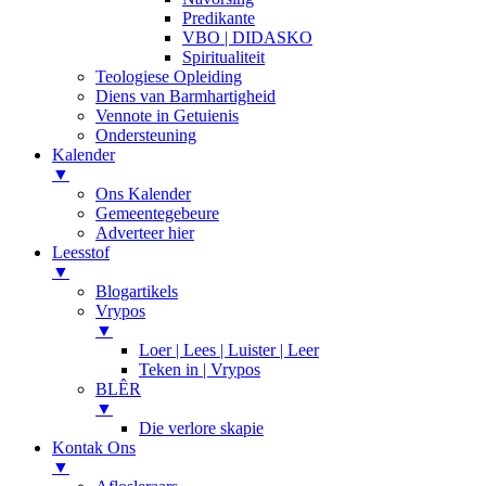
Predikante
VBO | DIDASKO
Spiritualiteit
Teologiese Opleiding
Diens van Barmhartigheid
Vennote in Getuienis
Ondersteuning
Kalender
▼
Ons Kalender
Gemeentegebeure
Adverteer hier
Leesstof
▼
Blogartikels
Vrypos
▼
Loer | Lees | Luister | Leer
Teken in | Vrypos
BLÊR
▼
Die verlore skapie
Kontak Ons
▼