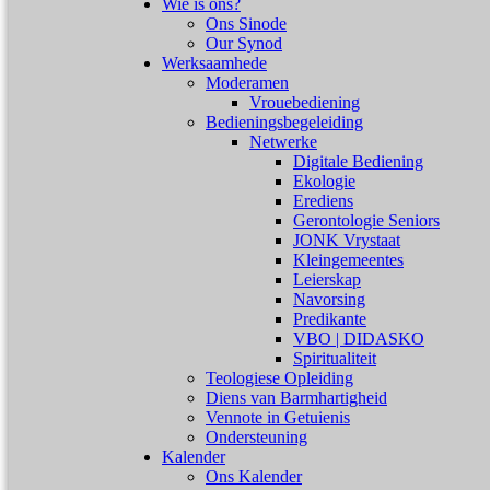
Wie is ons?
Ons Sinode
Our Synod
Werksaamhede
Moderamen
Vrouebediening
Bedieningsbegeleiding
Netwerke
Digitale Bediening
Ekologie
Erediens
Gerontologie Seniors
JONK Vrystaat
Kleingemeentes
Leierskap
Navorsing
Predikante
VBO | DIDASKO
Spiritualiteit
Teologiese Opleiding
Diens van Barmhartigheid
Vennote in Getuienis
Ondersteuning
Kalender
Ons Kalender