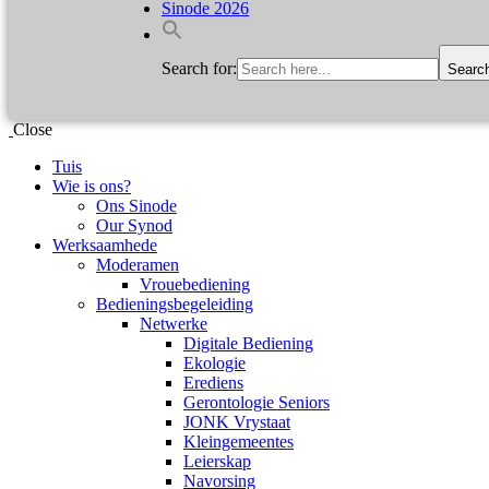
Sinode 2026
Search for:
Searc
Close
Tuis
Wie is ons?
Ons Sinode
Our Synod
Werksaamhede
Moderamen
Vrouebediening
Bedieningsbegeleiding
Netwerke
Digitale Bediening
Ekologie
Erediens
Gerontologie Seniors
JONK Vrystaat
Kleingemeentes
Leierskap
Navorsing