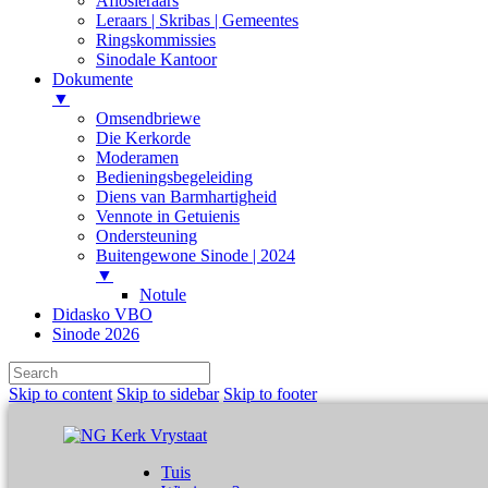
Aflosleraars
Leraars | Skribas | Gemeentes
Ringskommissies
Sinodale Kantoor
Dokumente
▼
Omsendbriewe
Die Kerkorde
Moderamen
Bedieningsbegeleiding
Diens van Barmhartigheid
Vennote in Getuienis
Ondersteuning
Buitengewone Sinode | 2024
▼
Notule
Didasko VBO
Sinode 2026
Skip to content
Skip to sidebar
Skip to footer
Tuis