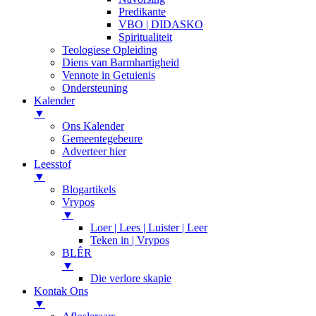
Predikante
VBO | DIDASKO
Spiritualiteit
Teologiese Opleiding
Diens van Barmhartigheid
Vennote in Getuienis
Ondersteuning
Kalender
▼
Ons Kalender
Gemeentegebeure
Adverteer hier
Leesstof
▼
Blogartikels
Vrypos
▼
Loer | Lees | Luister | Leer
Teken in | Vrypos
BLÊR
▼
Die verlore skapie
Kontak Ons
▼