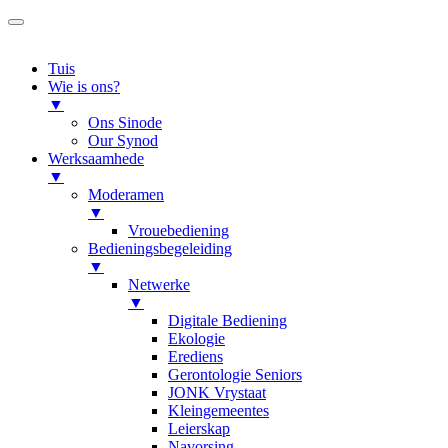
Tuis
Wie is ons?
▼
Ons Sinode
Our Synod
Werksaamhede
▼
Moderamen
▼
Vrouebediening
Bedieningsbegeleiding
▼
Netwerke
▼
Digitale Bediening
Ekologie
Erediens
Gerontologie Seniors
JONK Vrystaat
Kleingemeentes
Leierskap
Navorsing