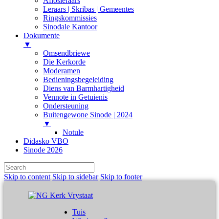
Aflosleraars
Leraars | Skribas | Gemeentes
Ringskommissies
Sinodale Kantoor
Dokumente
▼
Omsendbriewe
Die Kerkorde
Moderamen
Bedieningsbegeleiding
Diens van Barmhartigheid
Vennote in Getuienis
Ondersteuning
Buitengewone Sinode | 2024
▼
Notule
Didasko VBO
Sinode 2026
Skip to content
Skip to sidebar
Skip to footer
Tuis