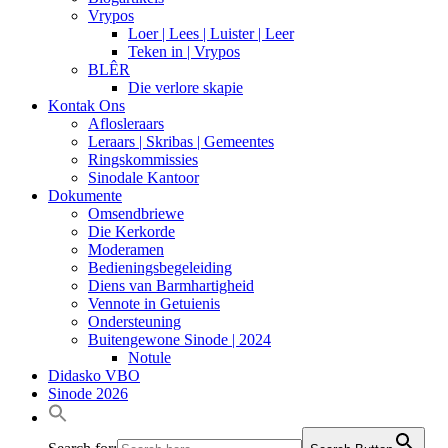
Vrypos
Loer | Lees | Luister | Leer
Teken in | Vrypos
BLÊR
Die verlore skapie
Kontak Ons
Aflosleraars
Leraars | Skribas | Gemeentes
Ringskommissies
Sinodale Kantoor
Dokumente
Omsendbriewe
Die Kerkorde
Moderamen
Bedieningsbegeleiding
Diens van Barmhartigheid
Vennote in Getuienis
Ondersteuning
Buitengewone Sinode | 2024
Notule
Didasko VBO
Sinode 2026