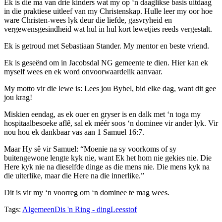
Ek is die ma van drie kinders wat my op ‘n daaglikse basis uitdaag
in die praktiese uitleef van my Christenskap. Hulle leer my oor hoe
ware Christen-wees lyk deur die liefde, gasvryheid en
vergewensgesindheid wat hul in hul kort lewetjies reeds vergestalt.
Ek is getroud met Sebastiaan Stander. My mentor en beste vriend.
Ek is geseënd om in Jacobsdal NG gemeente te dien. Hier kan ek
myself wees en ek word onvoorwaardelik aanvaar.
My motto vir die lewe is: Lees jou Bybel, bid elke dag, want dit gee
jou krag!
Miskien eendag, as ek ouer en gryser is en dalk met ‘n toga my
hospitaalbesoeke aflê, sal ek méér soos ‘n dominee vir ander lyk. Vir
nou hou ek dankbaar vas aan 1 Samuel 16:7.
Maar Hy sê vir Samuel: “Moenie na sy voorkoms of sy
buitengewone lengte kyk nie, want Ek het hom nie gekies nie. Die
Here kyk nie na dieselfde dinge as die mens nie. Die mens kyk na
die uiterlike, maar die Here na die innerlike.”
Dit is vir my ‘n voorreg om ‘n dominee te mag wees.
Tags:
Algemeen
Dis 'n Ring - ding
Leesstof