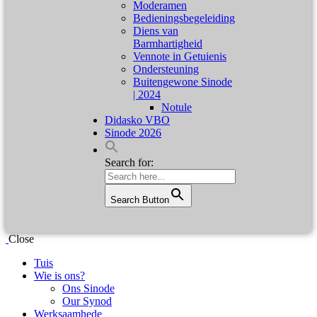
Moderamen
Bedieningsbegeleiding
Diens van
Barmhartigheid
Vennote in Getuienis
Ondersteuning
Buitengewone Sinode
| 2024
Notule
Didasko VBO
Sinode 2026
Search for:
Search Button
Close
Tuis
Wie is ons?
Ons Sinode
Our Synod
Werksaamhede