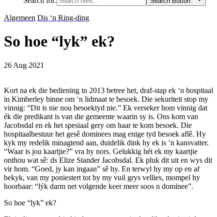
Search for:
Search Button
Algemeen
Dis ‘n Ring-ding
So hoe “lyk” ek?
26 Aug 2021
Kort na ek die bediening in 2013 betree het, draf-stap ek ‘n hospitaal
in Kimberley binne om ‘n lidmaat te besoek. Die sekuriteit stop my
vinnig: “Dit is nie nou besoektyd nie.” Ek verseker hom vinnig dat
ék die predikant is van die gemeente waarin sy is. Ons kom van
Jacobsdal en ek het spesiaal gery om haar te kom besoek. Die
hospitaalbestuur het gesê dominees mag enige tyd besoek aflê. Hy
kyk my redelik minagtend aan, duidelik dink hy ek is ‘n kansvatter.
“Waar is jou kaartjie?” vra hy nors. Gelukkig hét ek my kaartjie
onthou wat sê: ds Elize Stander Jacobsdal. Ek pluk dit uit en wys dit
vir hom. “Goed, jy kan ingaan” sê hy. En terwyl hy my op en af
bekyk, van my poniestert tot by my vuil grys vellies, mompel hy
hoorbaar: “lýk darm net volgende keer meer soos n dominee”.
So hoe “lyk” ek?