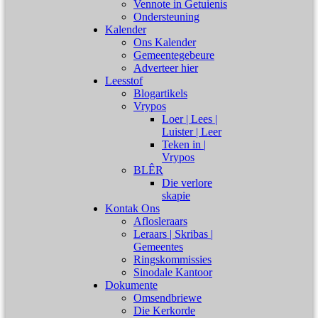
Vennote in Getuienis
Ondersteuning
Kalender
Ons Kalender
Gemeentegebeure
Adverteer hier
Leesstof
Blogartikels
Vrypos
Loer | Lees |
Luister | Leer
Teken in |
Vrypos
BLÊR
Die verlore
skapie
Kontak Ons
Aflosleraars
Leraars | Skribas |
Gemeentes
Ringskommissies
Sinodale Kantoor
Dokumente
Omsendbriewe
Die Kerkorde