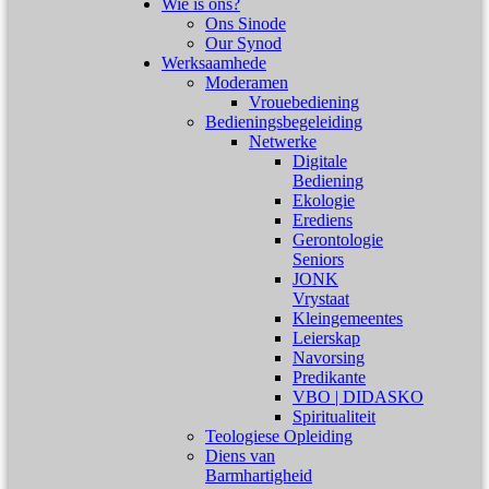
Wie is ons?
Ons Sinode
Our Synod
Werksaamhede
Moderamen
Vrouebediening
Bedieningsbegeleiding
Netwerke
Digitale
Bediening
Ekologie
Erediens
Gerontologie
Seniors
JONK
Vrystaat
Kleingemeentes
Leierskap
Navorsing
Predikante
VBO | DIDASKO
Spiritualiteit
Teologiese Opleiding
Diens van
Barmhartigheid