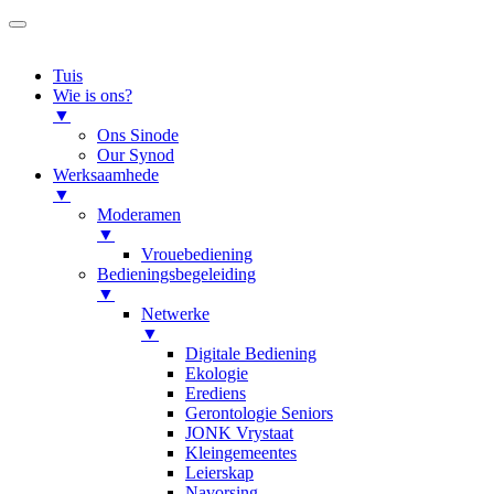
Tuis
Wie is ons?
▼
Ons Sinode
Our Synod
Werksaamhede
▼
Moderamen
▼
Vrouebediening
Bedieningsbegeleiding
▼
Netwerke
▼
Digitale Bediening
Ekologie
Erediens
Gerontologie Seniors
JONK Vrystaat
Kleingemeentes
Leierskap
Navorsing