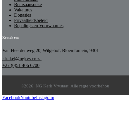
Beursaansoeke
Vakatures
Donasies
Privaatheidsbeleid
Bepalings en Voorwaardes
Kontak ons
Van Heerdenweg 20, Wilgehof, Bloemfontein, 9301
skakel@ngkvs.co.za
+27 (0)51 406 6700
©2026. NG Kerk Vrystaat. Alle regte voorbehou.
Facebook
Youtube
Instagram