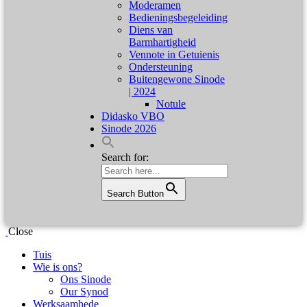
Moderamen
Bedieningsbegeleiding
Diens van
Barmhartigheid
Vennote in Getuienis
Ondersteuning
Buitengewone Sinode
| 2024
Notule
Didasko VBO
Sinode 2026
Search for:
Search Button
Close
Tuis
Wie is ons?
Ons Sinode
Our Synod
Werksaamhede