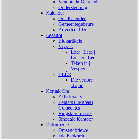
Vennote in Getuienis
Ondersteuning
Kalender
Ons Kalender
Gemeentegebeure
Adverteer hier
Leesstof
Blogartikels
Vrypos
Loer | Lees |
Luister | Leer
Teken in |
Vrypos
BLÊR
Die verlore
skapie
Kontak Ons
Aflosleraars
Leraars | Skribas |
Gemeentes
Ringskommissies
Sinodale Kantoor
Dokumente
Omsendbriewe
Die Kerkorde