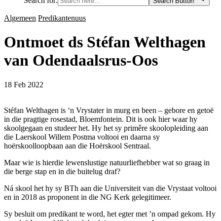
Search for:
Search Button
Algemeen
Predikantenuus
Ontmoet ds Stéfan Welthagen
van Odendaalsrus-Oos
18 Feb 2022
Stéfan Welthagen is ‘n Vrystater in murg en been – gebore en getoë
in die pragtige rosestad, Bloemfontein. Dit is ook hier waar hy
skoolgegaan en studeer het. Hy het sy primêre skoolopleiding aan
die Laerskool Willem Postma voltooi en daarna sy
hoërskoolloopbaan aan die Hoërskool Sentraal.
Maar wie is hierdie lewenslustige natuurliefhebber wat so graag in
die berge stap en in die buitelug draf?
Ná skool het hy sy BTh aan die Universiteit van die Vrystaat voltooi
en in 2018 as proponent in die NG Kerk gelegitimeer.
Sy besluit om predikant te word, het egter met ’n ompad gekom. Hy