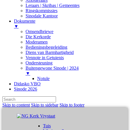
Aflosleraars
Leraars | Skribas | Gemeentes
Ringskommissies
Sinodale Kantoor
Dokumente
▼
Omsendbriewe
Die Kerkorde
Moderamen
Bedieningsbegeleiding
Diens van Barmhartigheid
Vennote in Getuienis
Ondersteuning
Buitengewone Sinode | 2024
▼
Notule
Didasko VBO
Sinode 2026
Skip to content
Skip to sidebar
Skip to footer
Tuis