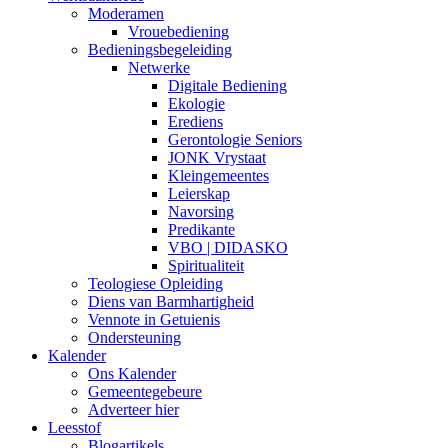
Moderamen
Vrouebediening
Bedieningsbegeleiding
Netwerke
Digitale Bediening
Ekologie
Erediens
Gerontologie Seniors
JONK Vrystaat
Kleingemeentes
Leierskap
Navorsing
Predikante
VBO | DIDASKO
Spiritualiteit
Teologiese Opleiding
Diens van Barmhartigheid
Vennote in Getuienis
Ondersteuning
Kalender
Ons Kalender
Gemeentegebeure
Adverteer hier
Leesstof
Blogartikels