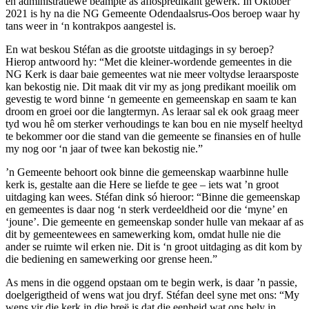
en administratiewe beampte as aflospredikant gewerk. In Oktober
2021 is hy na die NG Gemeente Odendaalsrus-Oos beroep waar hy
tans weer in ‘n kontrakpos aangestel is.
En wat beskou Stéfan as die grootste uitdagings in sy beroep?
Hierop antwoord hy: “Met die kleiner-wordende gemeentes in die
NG Kerk is daar baie gemeentes wat nie meer voltydse leraarsposte
kan bekostig nie. Dit maak dit vir my as jong predikant moeilik om
gevestig te word binne ‘n gemeente en gemeenskap en saam te kan
droom en groei oor die langtermyn. As leraar sal ek ook graag meer
tyd wou hê om sterker verhoudings te kan bou en nie myself heeltyd
te bekommer oor die stand van die gemeente se finansies en of hulle
my nog oor ‘n jaar of twee kan bekostig nie.”
’n Gemeente behoort ook binne die gemeenskap waarbinne hulle
kerk is, gestalte aan die Here se liefde te gee – iets wat ’n groot
uitdaging kan wees. Stéfan dink só hieroor: “Binne die gemeenskap
en gemeentes is daar nog ‘n sterk verdeeldheid oor die ‘myne’ en
‘joune’. Die gemeente en gemeenskap sonder hulle van mekaar af as
dit by gemeentewees en samewerking kom, omdat hulle nie die
ander se ruimte wil erken nie. Dit is ‘n groot uitdaging as dit kom by
die bediening en samewerking oor grense heen.”
As mens in die oggend opstaan om te begin werk, is daar ’n passie,
doelgerigtheid of wens wat jou dryf. Stéfan deel syne met ons: “My
wens vir die kerk in die breë is dat die eenheid wat ons bely in