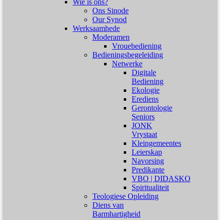
Wie is ons?
Ons Sinode
Our Synod
Werksaamhede
Moderamen
Vrouebediening
Bedieningsbegeleiding
Netwerke
Digitale
Bediening
Ekologie
Erediens
Gerontologie
Seniors
JONK
Vrystaat
Kleingemeentes
Leierskap
Navorsing
Predikante
VBO | DIDASKO
Spiritualiteit
Teologiese Opleiding
Diens van
Barmhartigheid