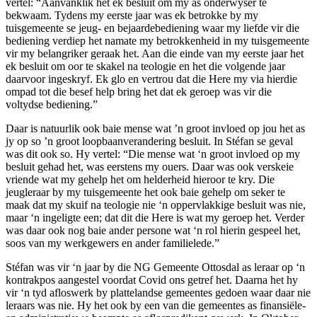
vertel: “Aanvanklik het ek besluit om my as onderwyser te
bekwaam. Tydens my eerste jaar was ek betrokke by my
tuisgemeente se jeug- en bejaardebediening waar my liefde vir die
bediening verdiep het namate my betrokkenheid in my tuisgemeente
vir my belangriker geraak het. Aan die einde van my eerste jaar het
ek besluit om oor te skakel na teologie en het die volgende jaar
daarvoor ingeskryf. Ek glo en vertrou dat die Here my via hierdie
ompad tot die besef help bring het dat ek geroep was vir die
voltydse bediening.”
Daar is natuurlik ook baie mense wat ’n groot invloed op jou het as
jy op so ’n groot loopbaanverandering besluit. In Stéfan se geval
was dit ook so. Hy vertel: “Die mense wat ‘n groot invloed op my
besluit gehad het, was eerstens my ouers. Daar was ook verskeie
vriende wat my gehelp het om helderheid hieroor te kry. Die
jeugleraar by my tuisgemeente het ook baie gehelp om seker te
maak dat my skuif na teologie nie ‘n oppervlakkige besluit was nie,
maar ‘n ingeligte een; dat dit die Here is wat my geroep het. Verder
was daar ook nog baie ander persone wat ‘n rol hierin gespeel het,
soos van my werkgewers en ander familielede.”
Stéfan was vir ‘n jaar by die NG Gemeente Ottosdal as leraar op ‘n
kontrakpos aangestel voordat Covid ons getref het. Daarna het hy
vir ‘n tyd afloswerk by plattelandse gemeentes gedoen waar daar nie
leraars was nie. Hy het ook by een van die gemeentes as finansiële-