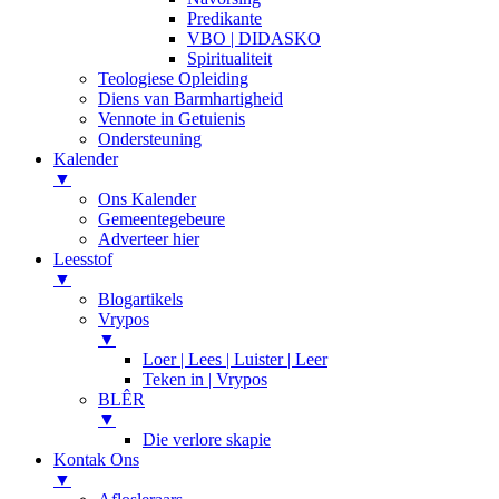
Predikante
VBO | DIDASKO
Spiritualiteit
Teologiese Opleiding
Diens van Barmhartigheid
Vennote in Getuienis
Ondersteuning
Kalender
▼
Ons Kalender
Gemeentegebeure
Adverteer hier
Leesstof
▼
Blogartikels
Vrypos
▼
Loer | Lees | Luister | Leer
Teken in | Vrypos
BLÊR
▼
Die verlore skapie
Kontak Ons
▼