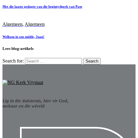
Met die laaste gedagte van die begintydperk van Pase
Algemeen
,
Algemeen
Welkom in ons midde, Juan!
Lees blog-artikels
Search for:
Lig in die duisternis, hier vir God,
mekaar en die wêreld