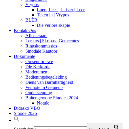
Vrypos
Loer | Lees | Luister | Leer
Teken in | Vrypos
BLÊR
Die verlore skapie
Kontak Ons
Aflosleraars
Leraars | Skribas | Gemeentes
Ringskommissies
Sinodale Kantoor
Dokumente
Omsendbriewe
Die Kerkorde
Moderamen
Bedieningsbegeleiding
Diens van Barmhartigheid
Vennote in Getuienis
Ondersteuning
Buitengewone Sinode | 2024
Notule
Didasko VBO
Sinode 2026