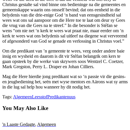
Christus gestalte sal vind binne ons bedieninge na die gemeentes en
gemeenskappe waarin ons onsself bevind; dat ons eenheid in die
belydenis van die drie-enige God ‘n band van eensgesindheid sal
wees wat ons sal aanspoor om die Here toe te laat om deur sy Gees
die vrug van die Gees na te streef.” In die besonder is Stéfan se
wens “om nie net ‘n kerk te wees wat praat nie, maar eerder om ‘n
kerk te wees wat ons belydenis sal uitleef na diegene wat vervreemd
of afgesonderd van God se genade en verlossing in Christus voel.”
Om die predikant van ’n gemeente te wees, verg onder andere baie
insig en wysheid en daarom is dit vir Stéfan belangrik om kers te
gaan opsteek by die werke van skrywers soos Wentzel C. Coetzer,
Mark Gregston, Perry L. Draper en Johan Cilliers.
Mag die Here hierdie jong predikant wat so ‘n passie vir die gesins-
en jeugbediening het, seën met wyse mentors en Aärons wat sy arms
in die lug sal help hou wanneer hy dit nodig het.
Tags:
Algemeen
Leesstof
Predikantenuus
You May Also Like
'n Laaste Gedagte
,
Algemeen