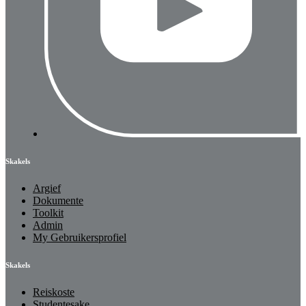
Skakels
Argief
Dokumente
Toolkit
Admin
My Gebruikersprofiel
Skakels
Reiskoste
Studentesake