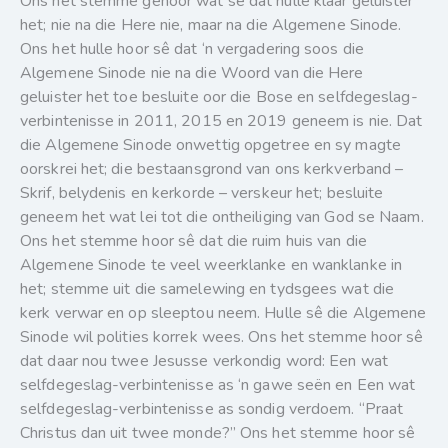
Ons het stemme gehoor wat sê dat hulle kláár geluister
het; nie na die Here nie, maar na die Algemene Sinode.
Ons het hulle hoor sê dat ‘n vergadering soos die
Algemene Sinode nie na die Woord van die Here
geluister het toe besluite oor die Bose en selfdegeslag-
verbintenisse in 2011, 2015 en 2019 geneem is nie. Dat
die Algemene Sinode onwettig opgetree en sy magte
oorskrei het; die bestaansgrond van ons kerkverband –
Skrif, belydenis en kerkorde – verskeur het; besluite
geneem het wat lei tot die ontheiliging van God se Naam.
Ons het stemme hoor sê dat die ruim huis van die
Algemene Sinode te veel weerklanke en wanklanke in
het; stemme uit die samelewing en tydsgees wat die
kerk verwar en op sleeptou neem. Hulle sê die Algemene
Sinode wil polities korrek wees. Ons het stemme hoor sê
dat daar nou twee Jesusse verkondig word: Een wat
selfdegeslag-verbintenisse as ‘n gawe seën en Een wat
selfdegeslag-verbintenisse as sondig verdoem. “Praat
Christus dan uit twee monde?” Ons het stemme hoor sê