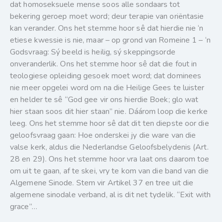
dat homoseksuele mense soos alle sondaars tot
bekering geroep moet word; deur terapie van oriëntasie
kan verander. Ons het stemme hoor sê dat hierdie nie ‘n
etiese kwessie is nie, maar – op grond van Romeine 1 – ‘n
Godsvraag: Sý beeld is heilig, sý skeppingsorde
onveranderlik. Ons het stemme hoor sê dat die fout in
teologiese opleiding gesoek moet word; dat dominees
nie meer opgelei word om na die Heilige Gees te luister
en helder te sê “God gee vir ons hierdie Boek; glo wat
hier staan soos dit hier staan” nie. Dáárom loop die kerke
leeg. Ons het stemme hoor sê dat dit ten diepste oor die
geloofsvraag gaan: Hoe onderskei jy die ware van die
valse kerk, aldus die Nederlandse Geloofsbelydenis (Art.
28 en 29). Ons het stemme hoor vra laat ons daarom toe
om uit te gaan, af te skei, vry te kom van die band van die
Algemene Sinode. Stem vir Artikel 37 en tree uit die
algemene sinodale verband, al is dit net tydelik. “Exit with
grace”…