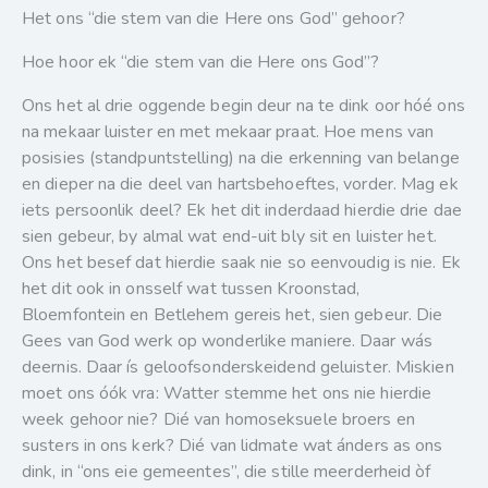
Het ons “die stem van die Here ons God” gehoor?
Hoe hoor ek “die stem van die Here ons God”?
Ons het al drie oggende begin deur na te dink oor hóé ons
na mekaar luister en met mekaar praat. Hoe mens van
posisies (standpuntstelling) na die erkenning van belange
en dieper na die deel van hartsbehoeftes, vorder. Mag ek
iets persoonlik deel? Ek het dit inderdaad hierdie drie dae
sien gebeur, by almal wat end-uit bly sit en luister het.
Ons het besef dat hierdie saak nie so eenvoudig is nie. Ek
het dit ook in onsself wat tussen Kroonstad,
Bloemfontein en Betlehem gereis het, sien gebeur. Die
Gees van God werk op wonderlike maniere. Daar wás
deernis. Daar ís geloofsonderskeidend geluister. Miskien
moet ons óók vra: Watter stemme het ons nie hierdie
week gehoor nie? Dié van homoseksuele broers en
susters in ons kerk? Dié van lidmate wat ánders as ons
dink, in “ons eie gemeentes”, die stille meerderheid òf