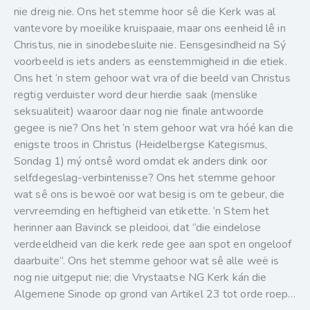
nie dreig nie. Ons het stemme hoor sê die Kerk was al
vantevore by moeilike kruispaaie, maar ons eenheid lê in
Christus, nie in sinodebesluite nie. Eensgesindheid na Sý
voorbeeld is iets anders as eenstemmigheid in die etiek.
Ons het ‘n stem gehoor wat vra of die beeld van Christus
regtig verduister word deur hierdie saak (menslike
seksualiteit) waaroor daar nog nie finale antwoorde
gegee is nie? Ons het ‘n stem gehoor wat vra hóé kan die
enigste troos in Christus (Heidelbergse Kategismus,
Sondag 1) mý ontsê word omdat ek anders dink oor
selfdegeslag-verbintenisse? Ons het stemme gehoor
wat sê ons is bewoë oor wat besig is om te gebeur, die
vervreemding en heftigheid van etikette. ‘n Stem het
herinner aan Bavinck se pleidooi, dat “die eindelose
verdeeldheid van die kerk rede gee aan spot en ongeloof
daarbuite”. Ons het stemme gehoor wat sê alle weë is
nog nie uitgeput nie; die Vrystaatse NG Kerk kán die
Algemene Sinode op grond van Artikel 23 tot orde roep…