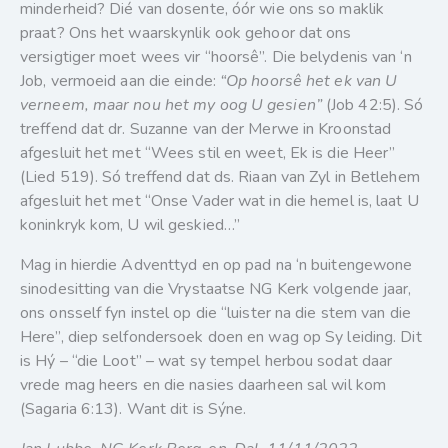
minderheid? Dié van dosente, óór wie ons so maklik
praat? Ons het waarskynlik ook gehoor dat ons
versigtiger moet wees vir “hoorsê”. Die belydenis van ‘n
Job, vermoeid aan die einde:
“Op hoorsê het ek van U
verneem, maar nou het my oog U gesien”
(Job 42:5). Só
treffend dat dr. Suzanne van der Merwe in Kroonstad
afgesluit het met “Wees stil en weet, Ek is die Heer”
(Lied 519). Só treffend dat ds. Riaan van Zyl in Betlehem
afgesluit het met “Onse Vader wat in die hemel is, laat U
koninkryk kom, U wil geskied…”
Mag in hierdie Adventtyd en op pad na ‘n buitengewone
sinodesitting van die Vrystaatse NG Kerk volgende jaar,
ons onsself fyn instel op die “luister na die stem van die
Here”, diep selfondersoek doen en wag op Sy leiding. Dit
is Hý – “die Loot” – wat sy tempel herbou sodat daar
vrede mag heers en die nasies daarheen sal wil kom
(Sagaria 6:13). Want dit is Sýne.