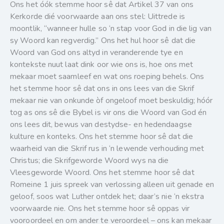
Ons het óók stemme hoor sê dat Artikel 37 van ons
Kerkorde dié voorwaarde aan ons stel: Uittrede is
moontlik, “wanneer hulle so ‘n stap voor God in die lig van
sy Woord kan regverdig.” Ons het hul hoor sê dat die
Woord van God ons altyd in veranderende tye en
kontekste nuut laat dink oor wie ons is, hoe ons met
mekaar moet saamleef en wat ons roeping behels. Ons
het stemme hoor sê dat ons in ons lees van die Skrif
mekaar nie van onkunde òf ongeloof moet beskuldig; hóór
tog as ons sê die Bybel is vir ons die Woord van God én
ons lees dit, bewus van destydse- en hedendaagse
kulture en konteks. Ons het stemme hoor sê dat die
waarheid van die Skrif rus in ‘n lewende verhouding met
Christus; die Skrifgeworde Woord wys na die
Vleesgeworde Woord. Ons het stemme hoor sê dat
Romeine 1 juis spreek van verlossing alleen uit genade en
geloof, soos wat Luther ontdek het; daar’s nie ‘n ekstra
voorwaarde nie. Ons het stemme hoor sê oppas vir
vooroordeel en om ander te veroordeel – ons kan mekaar