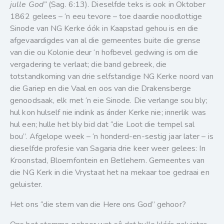
julle God”
(Sag. 6:13). Dieselfde teks is ook in Oktober
1862 gelees – ‘n eeu tevore – toe daardie noodlottige
Sinode van NG Kerke óók in Kaapstad gehou is en die
afgevaardigdes van al die gemeentes buite die grense
van die ou Kolonie deur ‘n hofbevel gedwing is om die
vergadering te verlaat; die band gebreek, die
totstandkoming van drie selfstandige NG Kerke noord van
die Gariep en die Vaal en oos van die Drakensberge
genoodsaak, elk met ‘n eie Sinode. Die verlange sou bly;
hul kon hulself nie indink as ánder Kerke nie; innerlik was
hul een; hulle het bly bid dat “die Loot die tempel sal
bou”. Afgelope week – ‘n honderd-en-sestig jaar later – is
dieselfde profesie van Sagaria drie keer weer gelees: In
Kroonstad, Bloemfontein en Betlehem. Gemeentes van
die NG Kerk in die Vrystaat het na mekaar toe gedraai en
geluister.
Het ons “die stem van die Here ons God” gehoor?