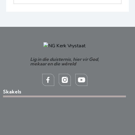
Lig in die duisternis, hier vir God,
mekaar en die wêreld
Skakels