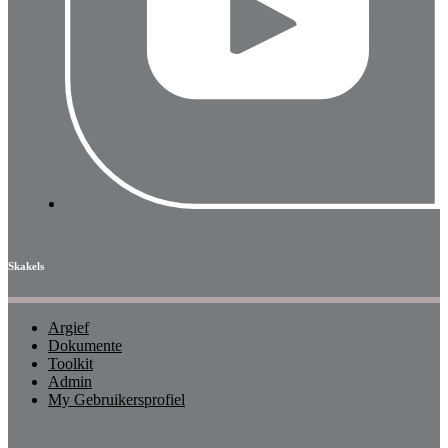
Skakels
Argief
Dokumente
Toolkit
Admin
My Gebruikersprofiel