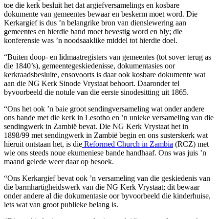
toe die kerk besluit het dat argiefversamelings en kosbare
dokumente van gemeentes bewaar en beskerm moet word. Die
Kerkargief is dus ’n belangrike bron van dienslewering aan
gemeentes en hierdie band moet bevestig word en bly; die
konferensie was ’n noodsaaklike middel tot hierdie doel.
“Buiten doop- en lidmaatregisters van gemeentes (tot sover terug as
die 1840’s), gemeentegeskiedenisse, dokumentasies oor
kerkraadsbesluite, ensovoorts is daar ook kosbare dokumente wat
aan die NG Kerk Sinode Vrystaat behoort. Daaronder tel
byvoorbeeld die notule van die eerste sinodesitting uit 1865.
“Ons het ook ’n baie groot sendingversameling wat onder andere
ons bande met die kerk in Lesotho en ’n unieke versameling van die
sendingwerk in Zambië bevat. Die NG Kerk Vrystaat het in
1898/99 met sendingwerk in Zambië begin en ons susterskerk wat
hieruit ontstaan het, is die
Reformed Church in Zambia
(RCZ) met
wie ons steeds noue ekumeniese bande handhaaf. Ons was juis ’n
maand gelede weer daar op besoek.
“Ons Kerkargief bevat ook ’n versameling van die geskiedenis van
die barmhartigheidswerk van die NG Kerk Vrystaat; dit bewaar
onder andere al die dokumentasie oor byvoorbeeld die kinderhuise,
iets wat van groot publieke belang is.