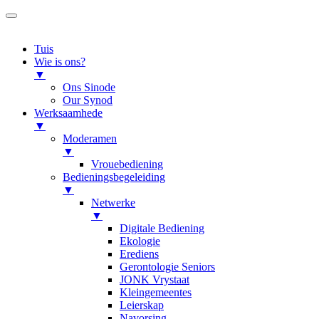
Tuis
Wie is ons?
▼
Ons Sinode
Our Synod
Werksaamhede
▼
Moderamen
▼
Vrouebediening
Bedieningsbegeleiding
▼
Netwerke
▼
Digitale Bediening
Ekologie
Erediens
Gerontologie Seniors
JONK Vrystaat
Kleingemeentes
Leierskap
Navorsing