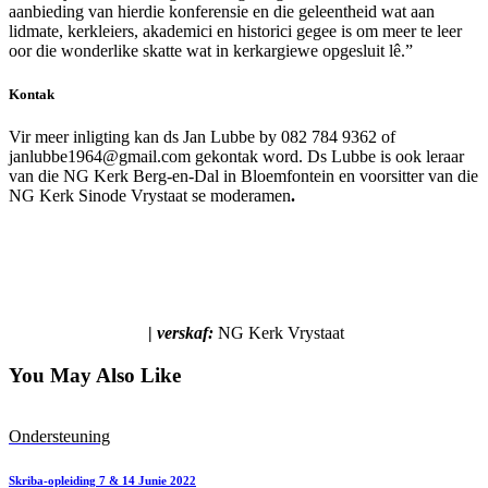
aanbieding van hierdie konferensie en die geleentheid wat aan
lidmate, kerkleiers, akademici en historici gegee is om meer te leer
oor die wonderlike skatte wat in kerkargiewe opgesluit lê.”
Kontak
Vir meer inligting kan ds Jan Lubbe
by 082 784 9362 of
janlubbe1964@gmail.com
gekontak word.
Ds Lubbe is ook leraar
van die NG Kerk Berg-en-Dal in Bloemfontein en voorsitter van die
NG Kerk Sinode Vrystaat se moderamen
.
|
verskaf:
NG Kerk Vrystaat
You May Also Like
Ondersteuning
Skriba-opleiding 7 & 14 Junie 2022