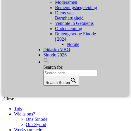
Moderamen
Bedieningsbegeleiding
Diens van
Barmhartigheid
Vennote in Getuienis
Ondersteuning
Buitengewone Sinode
| 2024
Notule
Didasko VBO
Sinode 2026
Search for:
Search Button
Close
Tuis
Wie is ons?
Ons Sinode
Our Synod
Werksaamhede