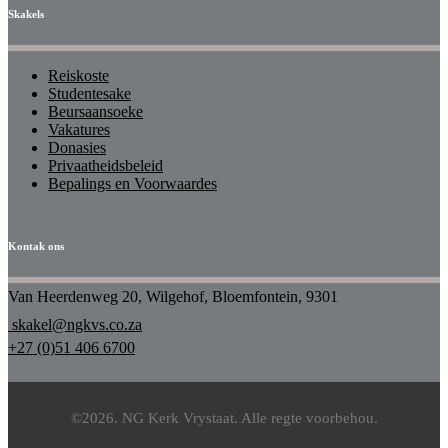
Skakels
Reiskoste
Studentesake
Beursaansoeke
Vakatures
Donasies
Privaatheidsbeleid
Bepalings en Voorwaardes
Kontak ons
Van Heerdenweg 20, Wilgehof, Bloemfontein, 9301
skakel@ngkvs.co.za
+27 (0)51 406 6700
©2026. NG Kerk Vrystaat. Alle regte voorbehou.