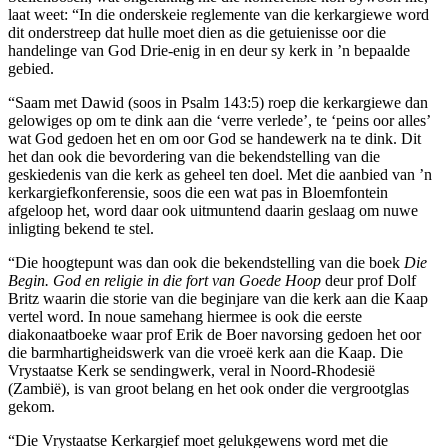
laat weet: “In die onderskeie reglemente van die kerkargiewe word
dit onderstreep dat hulle moet dien as die getuienisse oor die
handelinge van God Drie-enig in en deur sy kerk in ’n bepaalde
gebied.
“Saam met Dawid (soos in Psalm 143:5) roep die kerkargiewe dan
gelowiges op om te dink aan die ‘verre verlede’, te ‘peins oor alles’
wat God gedoen het en om oor God se handewerk na te dink. Dit
het dan ook die bevordering van die bekendstelling van die
geskiedenis van die kerk as geheel ten doel. Met die aanbied van ’n
kerkargiefkonferensie, soos die een wat pas in Bloemfontein
afgeloop het, word daar ook uitmuntend daarin geslaag om nuwe
inligting bekend te stel.
“Die hoogtepunt was dan ook die bekendstelling van die boek
Die
Begin. God en religie in die fort van Goede Hoop
deur prof Dolf
Britz waarin die storie van die beginjare van die kerk aan die Kaap
vertel word. In noue samehang hiermee is ook die eerste
diakonaatboeke waar prof Erik de Boer navorsing gedoen het oor
die barmhartigheidswerk van die vroeë kerk aan die Kaap. Die
Vrystaatse Kerk se sendingwerk, veral in Noord-Rhodesië
(Zambië), is van groot belang en het ook onder die vergrootglas
gekom.
“Die Vrystaatse Kerkargief moet gelukgewens word met die