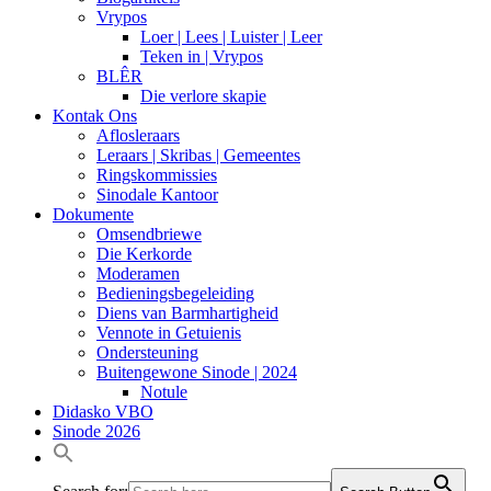
Vrypos
Loer | Lees | Luister | Leer
Teken in | Vrypos
BLÊR
Die verlore skapie
Kontak Ons
Aflosleraars
Leraars | Skribas | Gemeentes
Ringskommissies
Sinodale Kantoor
Dokumente
Omsendbriewe
Die Kerkorde
Moderamen
Bedieningsbegeleiding
Diens van Barmhartigheid
Vennote in Getuienis
Ondersteuning
Buitengewone Sinode | 2024
Notule
Didasko VBO
Sinode 2026