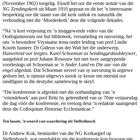
(November 1902) toegelig. Ekself het oor die eerste notule van die
NG Zendingskerk
uit Maart 1910 gepraat en dit het ’n interessante
bespreking oor die naam van dié kerk ontlok en natuurlik die
verhouding met die ‘Moederkerk’ deur die volgende dekades.
“Ná ’n kort verposing en ’n insiggewende video van die
Oorlogsmuseum oor hul biblioteek, versameling en navorsing, het
ons ’n besondere Vrystaatse tema onder leiding van prof Lindie
Koorts hanteer. Dr Gideon van der Watt het die onderwerp,
Huiwerend oor leegtes. Karel Schoeman as Sendinggeskiedskrywer
,
aangebied en prof Johann Rossouw het met twee aangrypende
voorlesings uit Schoeman se
’n Ander Land
en
Die uur van die
engel
afgesluit. Dat Schoeman soveel van sy navorsing in argiewe
gedoen het, is opnuut uitgewys asook sy keuse om meestal oor
randfigure in die destydse samelewing te skryf.
“Die konferensie is afgesluit met die oorhandiging van ’n
‘vriendeboek’ aan prof Britz by geleentheid van sy 70ste verjaarsdag
die dag vóór die konferensie, en versorg deur ’n redaksie saamgestel
deur die Colloquium Historiae Ecclesiasticae.”
Ten laaste, ’n woord van waardering uit Stellenbosch
Dr Andrew Kok, bestuurder van die NG Kerkargief op
Stellenbosch, wat ongelukkig nie die konferensie kon bywoon nie,