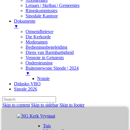
Aflosleraars
Leraars | Skribas | Gemeentes
Ringskommissies
Sinodale Kantoor
Dokumente
▼
Omsendbriewe
Die Kerkorde
Moderamen
Bedieningsbegeleiding
Diens van Barmhartigheid
Vennote in Getuienis
Ondersteuning
Buitengewone Sinode | 2024
▼
Notule
Didasko VBO
Sinode 2026
Skip to content
Skip to sidebar
Skip to footer
Tuis