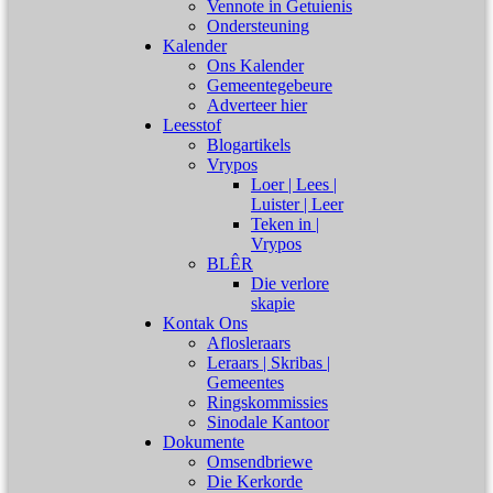
Vennote in Getuienis
Ondersteuning
Kalender
Ons Kalender
Gemeentegebeure
Adverteer hier
Leesstof
Blogartikels
Vrypos
Loer | Lees |
Luister | Leer
Teken in |
Vrypos
BLÊR
Die verlore
skapie
Kontak Ons
Aflosleraars
Leraars | Skribas |
Gemeentes
Ringskommissies
Sinodale Kantoor
Dokumente
Omsendbriewe
Die Kerkorde