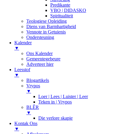
Predikante
VBO | DIDASKO
Spiritualiteit
Teologiese Opleiding
Diens van Barmhartigheid
Vennote in Getuienis
Ondersteuning
Kalender
▼
Ons Kalender
Gemeentegebeure
Adverteer hier
Leesstof
▼
Blogartikels
Vrypos
▼
Loer | Lees | Luister | Leer
Teken in | Vrypos
BLÊR
▼
Die verlore skapie
Kontak Ons
▼