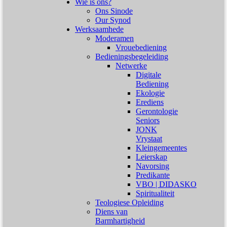
Wie is ons?
Ons Sinode
Our Synod
Werksaamhede
Moderamen
Vrouebediening
Bedieningsbegeleiding
Netwerke
Digitale
Bediening
Ekologie
Erediens
Gerontologie
Seniors
JONK
Vrystaat
Kleingemeentes
Leierskap
Navorsing
Predikante
VBO | DIDASKO
Spiritualiteit
Teologiese Opleiding
Diens van
Barmhartigheid