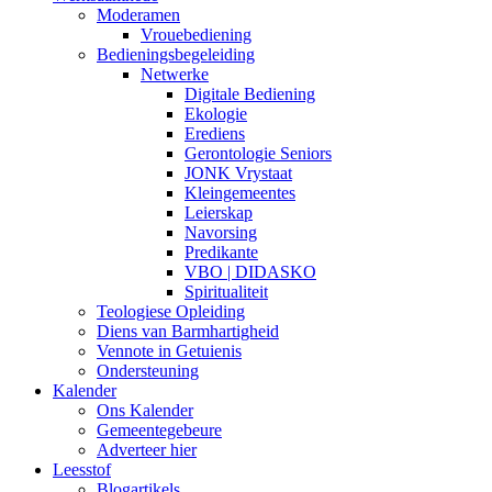
Moderamen
Vrouebediening
Bedieningsbegeleiding
Netwerke
Digitale Bediening
Ekologie
Erediens
Gerontologie Seniors
JONK Vrystaat
Kleingemeentes
Leierskap
Navorsing
Predikante
VBO | DIDASKO
Spiritualiteit
Teologiese Opleiding
Diens van Barmhartigheid
Vennote in Getuienis
Ondersteuning
Kalender
Ons Kalender
Gemeentegebeure
Adverteer hier
Leesstof
Blogartikels