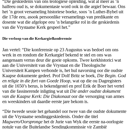
“Die geskiedenis van ons teologiese opleiding, wat al meer as ’n
halfeeu oud is, se dokumentasie word ook in die argief bewaar. Ons
het ’n groot versameling historiese boeke, soos ’n Luther-Bybel uit
die 17de eeu, asook persoonlike versamelings van predikante en
dosente wat die afgelope eeu ’n belangrike rol in die geskiedenis
van die Vrystaatse Kerk gespeel het.”
Die verloop van die Kerkargiefkonferensie
Jan vertel: “Die konferensie op 23 Augustus was bedoel om ons
werk in en rondom die Kerkargief bekend te stel en ons was
aangenaam verras deur die goeie opkoms. Twee kerkhistorici wat
aan die Universiteit van die Vrystaat en die Theologische
Universiteit Kampen verbonde is, het hul navorsing oor die oudste
Kaapse dokumente gedeel. Prof Dolf Britz se boek,
Die Begin. God
en religie in die fort van Goede Hoop
, wat op die ou Dagregisters
uit die 1650’s berus, is bekendgestel en prof Erik de Boer het vertel
van die fassinerende inligting wat uit
Die ander oudste dokument
van die Kaapse Kerk: Die Diakonaat
oor die versorging van armes
en weeskinders uit daardie eerste jare bekom is.
“Die tweede sessie het gehandel oor twee van die oudste dokumente
uit die Vrystaatse sendinggeskiedenis. Onder die titel
Magwero/Oorspronge
het dr Jurie van Wyk die eerste na-oorlogste
notule van die Buitelandse Sendingkommissie vir Zambië