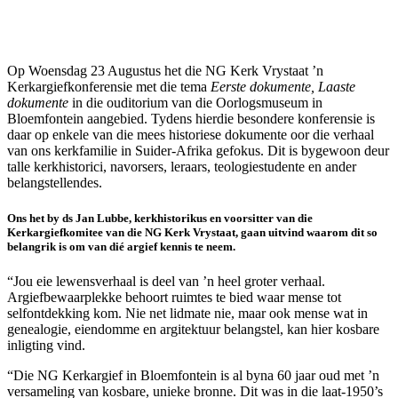
Op Woensdag 23 Augustus het die NG Kerk Vrystaat ’n
Kerkargiefkonferensie met die tema
Eerste dokumente, Laaste
dokumente
in die ouditorium van die Oorlogsmuseum in
Bloemfontein aangebied. Tydens hierdie besondere konferensie is
daar op enkele van die mees historiese dokumente oor die verhaal
van ons kerkfamilie in Suider-Afrika gefokus. Dit is bygewoon deur
talle kerkhistorici, navorsers, leraars, teologiestudente en ander
belangstellendes.
Ons het by ds Jan Lubbe, kerkhistorikus en voorsitter van die
Kerkargiefkomitee van die NG Kerk Vrystaat, gaan uitvind waarom dit so
belangrik is om van dié argief kennis te neem.
“Jou eie lewensverhaal is deel van ’n heel groter verhaal.
Argiefbewaarplekke behoort ruimtes te bied waar mense tot
selfontdekking kom. Nie net lidmate nie, maar ook mense wat in
genealogie, eiendomme en argitektuur belangstel, kan hier kosbare
inligting vind.
“Die NG Kerkargief in Bloemfontein is al byna 60 jaar oud met ’n
versameling van kosbare, unieke bronne. Dit was in die laat-1950’s