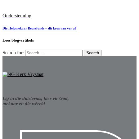
Ondersteuning
Die Helpmekaar Beursfonds – dit kom van ver af
Lees blog-artikels
Search for:
Lig in die duisternis, hier vir God,
mekaar en die wêreld