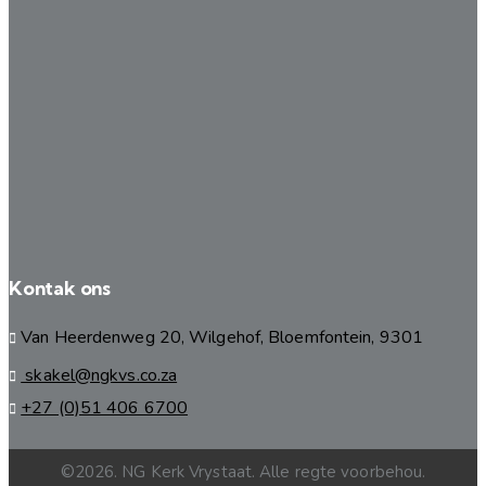
Kontak ons
Van Heerdenweg 20, Wilgehof, Bloemfontein, 9301
skakel@ngkvs.co.za
+27 (0)51 406 6700
©2026. NG Kerk Vrystaat. Alle regte voorbehou.