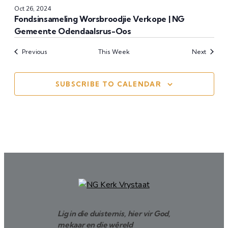
Oct 26, 2024
Fondsinsameling Worsbroodjie Verkope | NG
Gemeente Odendaalsrus-Oos
Previous
This Week
Next
SUBSCRIBE TO CALENDAR
Lig in die duisternis, hier vir God,
mekaar en die wêreld