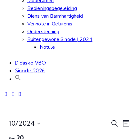
Moderamen
Bedieningsbegeleiding
Diens van Barmhartigheid
Vennote in Getuienis
Ondersteuning
Buitengewone Sinode | 2024
Notule
Didasko VBO
Sinode 2026
Even
Ev
10/2024
Search
Week
Select
Vi
20
Sun