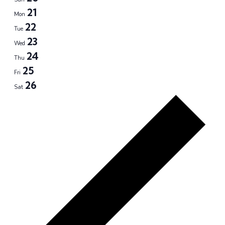
Sear
date.
Na
21
Mon
and
22
Tue
23
View
Wed
24
Thu
Navi
25
Fri
26
Sat
Pre
we