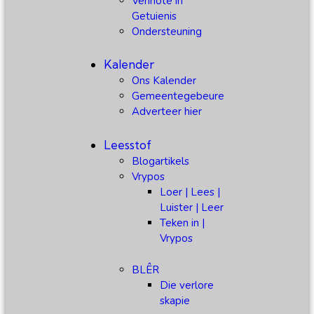
Vennote in
Getuienis
Ondersteuning
Kalender
Ons Kalender
Gemeentegebeure
Adverteer hier
Leesstof
Blogartikels
Vrypos
Loer | Lees |
Luister | Leer
Teken in |
Vrypos
BLÊR
Die verlore
skapie