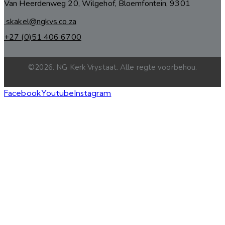
Van Heerdenweg 20, Wilgehof, Bloemfontein, 9301
skakel@ngkvs.co.za
+27 (0)51 406 6700
©2026. NG Kerk Vrystaat. Alle regte voorbehou.
Facebook
Youtube
Instagram