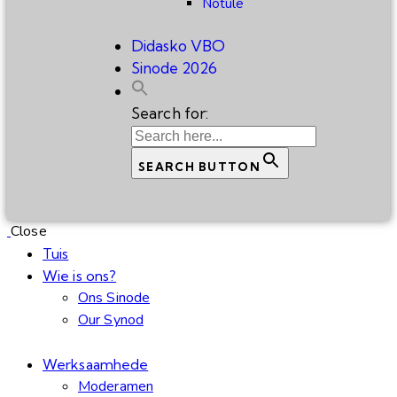
Notule
Didasko VBO
Sinode 2026
Search for:
SEARCH BUTTON
Close
Tuis
Wie is ons?
Ons Sinode
Our Synod
Werksaamhede
Moderamen