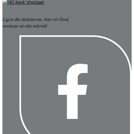
Lig in die duisternis, hier vir God,
mekaar en die wêreld