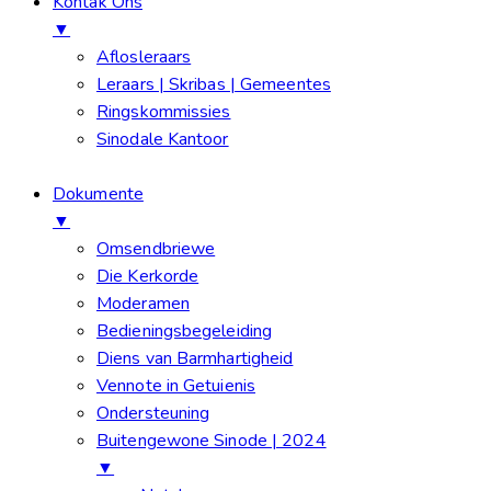
Kontak Ons
▼
Aflosleraars
Leraars | Skribas | Gemeentes
Ringskommissies
Sinodale Kantoor
Dokumente
▼
Omsendbriewe
Die Kerkorde
Moderamen
Bedieningsbegeleiding
Diens van Barmhartigheid
Vennote in Getuienis
Ondersteuning
Buitengewone Sinode | 2024
▼