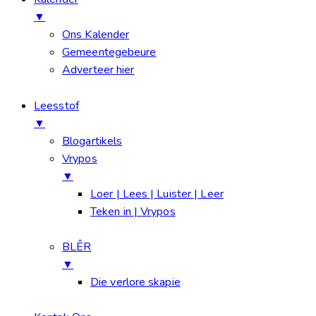
▼
Ons Kalender
Gemeentegebeure
Adverteer hier
Leesstof
▼
Blogartikels
Vrypos
▼
Loer | Lees | Luister | Leer
Teken in | Vrypos
BLÊR
▼
Die verlore skapie