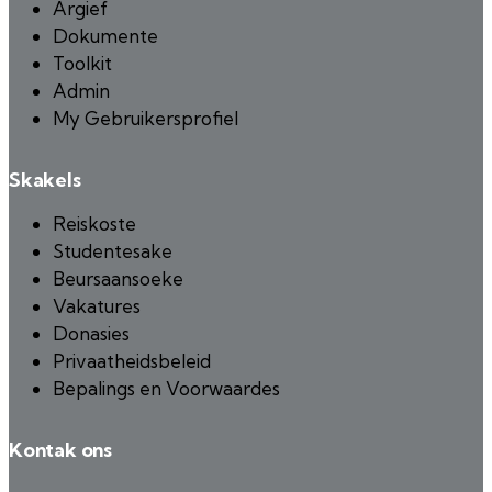
Argief
Dokumente
Toolkit
Admin
My Gebruikersprofiel
Skakels
Reiskoste
Studentesake
Beursaansoeke
Vakatures
Donasies
Privaatheidsbeleid
Bepalings en Voorwaardes
Kontak ons