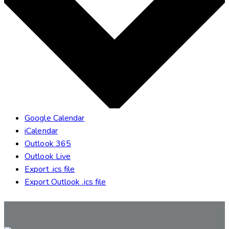
Google Calendar
iCalendar
Outlook 365
Outlook Live
Export .ics file
Export Outlook .ics file