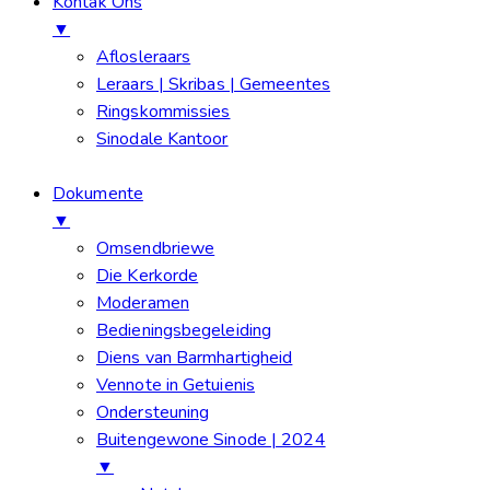
Kontak Ons
▼
Aflosleraars
Leraars | Skribas | Gemeentes
Ringskommissies
Sinodale Kantoor
Dokumente
▼
Omsendbriewe
Die Kerkorde
Moderamen
Bedieningsbegeleiding
Diens van Barmhartigheid
Vennote in Getuienis
Ondersteuning
Buitengewone Sinode | 2024
▼