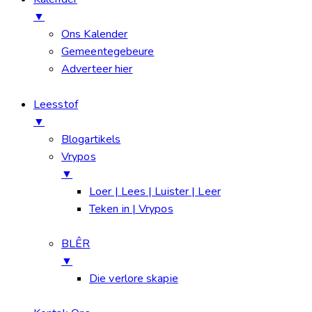
▼
Ons Kalender
Gemeentegebeure
Adverteer hier
Leesstof
▼
Blogartikels
Vrypos
▼
Loer | Lees | Luister | Leer
Teken in | Vrypos
BLÊR
▼
Die verlore skapie