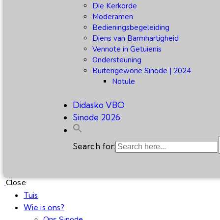
Die Kerkorde
Moderamen
Bedieningsbegeleiding
Diens van Barmhartigheid
Vennote in Getuienis
Ondersteuning
Buitengewone Sinode | 2024
Notule
Didasko VBO
Sinode 2026
Search for:
Close
Tuis
Wie is ons?
Ons Sinode